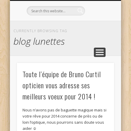
L’OPTICIEN QUI S’ENGAGE !
OPTIQUE CURTIL À DIJON
CONTACT
L’ÉQUIPE
ACCUEIL
CURRENTLY BROWSING TAG
blog lunettes
Toute l’équipe de Bruno Curtil
opticien vous adresse ses
meilleurs voeux pour 2014 !
Nous n’avons pas de baguette magique mais si
votre rêve pour 2014 concerne de près ou de
loin l’optique, nous pourrons sans doute vous
aider ☺