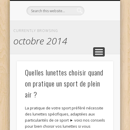
L’OPTICIEN QUI S’ENGAGE !
OPTIQUE CURTIL À DIJON
CONTACT
L’ÉQUIPE
ACCUEIL
CURRENTLY BROWSING
octobre 2014
Quelles lunettes choisir quand
on pratique un sport de plein
air ?
La pratique de votre sport préféré nécessite
des lunettes spécifiques, adaptées aux
particularités de ce sport ► voici nos conseils
pour bien choisir vos lunettes si vous