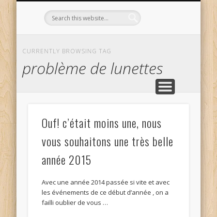
L’OPTICIEN QUI S’ENGAGE !
OPTIQUE CURTIL À DIJON
CONTACT
L’ÉQUIPE
ACCUEIL
CURRENTLY BROWSING TAG
problème de lunettes
Ouf! c’était moins une, nous
vous souhaitons une très belle
année 2015
Avec une année 2014 passée si vite et avec
les événements de ce début d’année , on a
failli oublier de vous …