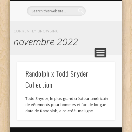
L’OPTICIEN QUI S’ENGAGE !
OPTIQUE CURTIL À DIJON
CONTACT
L’ÉQUIPE
ACCUEIL
CURRENTLY BROWSING
novembre 2022
Randolph x Todd Snyder
Collection
Todd Snyder, le plus grand créateur américain
de vêtements pour hommes et fan de longue
date de Randolph, a co-créé une ligne …