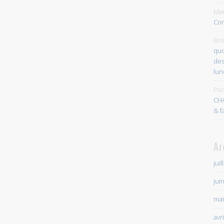
Mar
Con
Bos
quo
des
lun
Pao
CH
& f
Ar
juil
jui
mai
avr