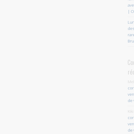
ave
| O
Lun
des
rar
Bru
Co
ré
Mel
cor
ver
de 
Kiki
cor
ver
de 