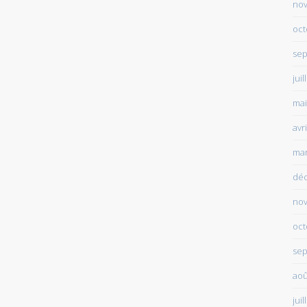
no
oct
sep
juil
mai
avr
mar
dé
no
oct
sep
aoû
juil