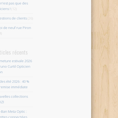
n'est pas que des
iciens !
(12)
stions de clients
(26)
i de neuf rue Piron
4)
ticles récents
meture estivale 2026
runo Curtil Opticien
on
des été 2026 : 40 %
remise immédiate
velles collections
IZI
-Ban Meta Optic :
ettes connectées