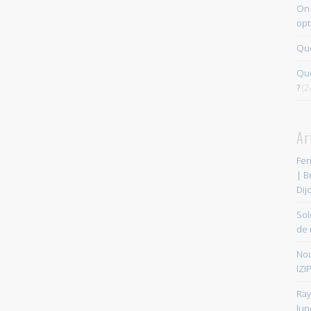
On 
opt
Que
Quo
?
(2
Ar
Fer
| B
Dij
Sol
de 
Nou
IZIP
Ray
lun