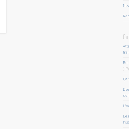
New
Rec
Ca
Att
fra
Bon
(17)
Ça 
Des
de 
L'o
Les
his