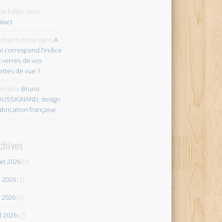
io Fallas
dans
tact
chet Eveline
dans
A
i correspond l’indice
 verres de vos
ettes de vue ?
li
dans
Bruno
AUSSIGNAND, design
abrication française
chives
let 2026
(1)
n 2026
(1)
 2026
(1)
il 2026
(2)