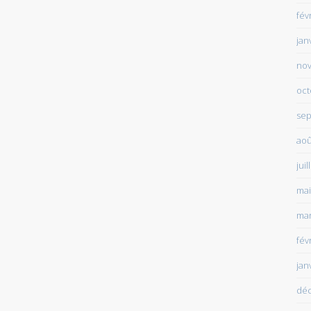
fév
jan
no
oct
sep
aoû
juil
mai
mar
fév
jan
dé