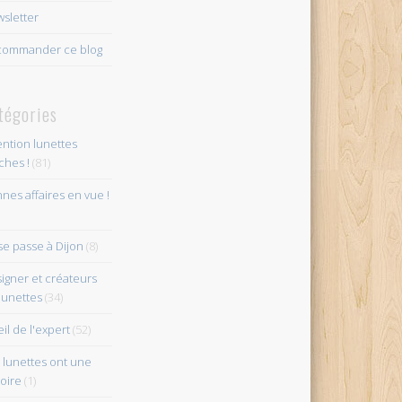
sletter
ommander ce blog
tégories
ention lunettes
îches !
(81)
nes affaires en vue !
se passe à Dijon
(8)
igner et créateurs
lunettes
(34)
eil de l'expert
(52)
 lunettes ont une
toire
(1)