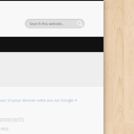
quez ici pour donner votre avis sur Google ⭐
onnements
x RSS