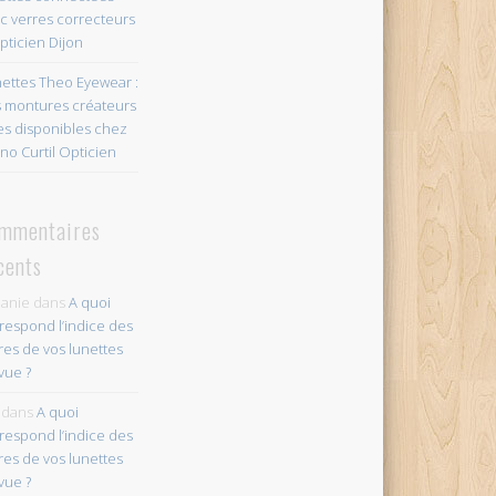
c verres correcteurs
pticien Dijon
ettes Theo Eyewear :
 montures créateurs
es disponibles chez
no Curtil Opticien
mmentaires
cents
anie
dans
A quoi
respond l’indice des
res de vos lunettes
vue ?
dans
A quoi
respond l’indice des
res de vos lunettes
vue ?