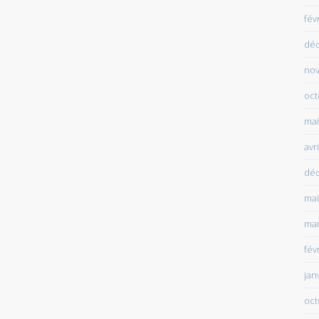
fév
dé
no
oct
mai
avr
dé
mai
mar
fév
jan
oct