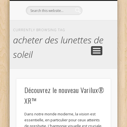
L’OPTICIEN QUI S’ENGAGE !
OPTIQUE CURTIL À DIJON
CONTACT
L’ÉQUIPE
ACCUEIL
CURRENTLY BROWSING TAG
acheter des lunettes de
soleil
Découvrez le nouveau Varilux®
XR™
Dans notre monde moderne, la vision est
essentielle, en particulier pour ceux atteints
de presbytie. L’harmonie visuelle est cruciale.