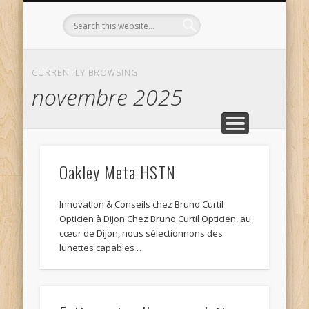
L’OPTICIEN QUI S’ENGAGE !
OPTIQUE CURTIL À DIJON
CONTACT
L’ÉQUIPE
ACCUEIL
CURRENTLY BROWSING
novembre 2025
Oakley Meta HSTN
Innovation & Conseils chez Bruno Curtil
Opticien à Dijon Chez Bruno Curtil Opticien, au
cœur de Dijon, nous sélectionnons des
lunettes capables …