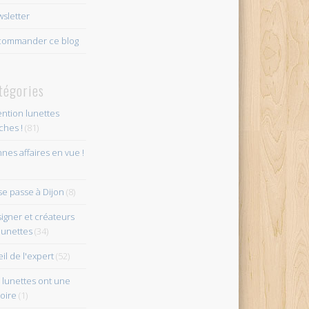
sletter
ommander ce blog
tégories
ention lunettes
îches !
(81)
nes affaires en vue !
se passe à Dijon
(8)
igner et créateurs
lunettes
(34)
eil de l'expert
(52)
 lunettes ont une
toire
(1)