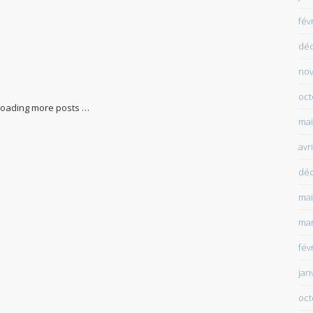
fév
dé
no
oct
no more posts to display.
mai
avr
dé
mai
mar
fév
jan
oct