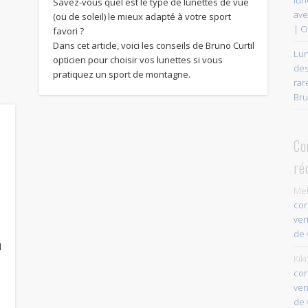
Savez-vous quel est le type de lunettes de vue
ave
(ou de soleil) le mieux adapté à votre sport
| O
favori ?
Dans cet article, voici les conseils de Bruno Curtil
Lun
opticien pour choisir vos lunettes si vous
des
pratiquez un sport de montagne.
rar
Bru
Co
ré
Mel
cor
ver
de 
l
Kiki
cor
ver
de 