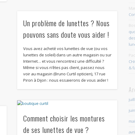
Mar
Con
Un problème de lunettes ? Nous
Bos
pouvons sans doute vous aider !
quo
des
lun
Vous avez acheté vos lunettes de vue (ou vos
lunettes de soleil) dans un autre magasin ou sur
Pao
Internet… et vous rencontrez une difficulté ?
CH
Même si vous n’êtes pas client, passez nous
& f
voir au magasin (Bruno Curtil opticien), 17 rue
Piron à Dijon : nous essaierons de vous aider !
Ar
juil
jui
Comment choisir les montures
mai
de ses lunettes de vue ?
avr