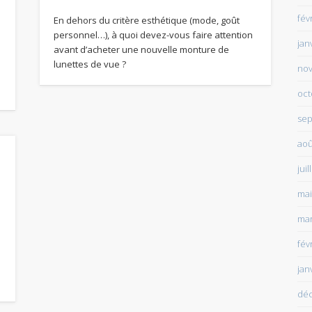
fév
En dehors du critère esthétique (mode, goût
personnel…), à quoi devez-vous faire attention
jan
avant d’acheter une nouvelle monture de
lunettes de vue ?
no
oct
sep
aoû
juil
mai
mar
fév
jan
dé