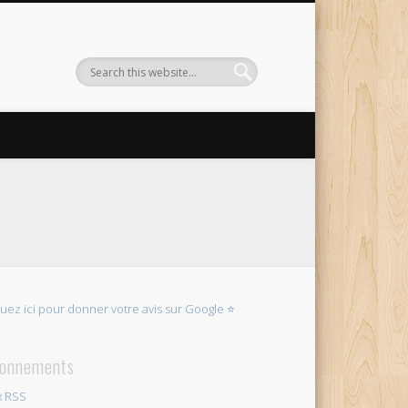
quez ici pour donner votre avis sur Google ⭐
onnements
x RSS