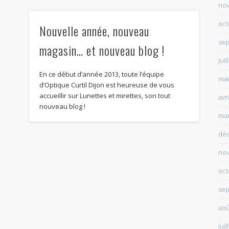
no
oct
Nouvelle année, nouveau
sep
magasin… et nouveau blog !
juil
En ce début d’année 2013, toute l’équipe
mai
d’Optique Curtil Dijon est heureuse de vous
accueillir sur Lunettes et mirettes, son tout
avr
nouveau blog !
mar
dé
no
oct
sep
aoû
juil