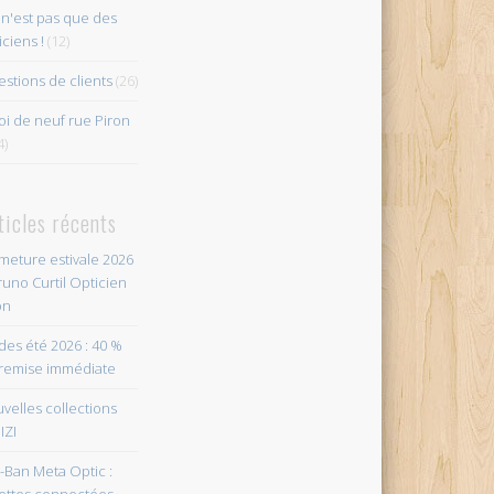
n'est pas que des
iciens !
(12)
stions de clients
(26)
i de neuf rue Piron
4)
ticles récents
meture estivale 2026
runo Curtil Opticien
on
des été 2026 : 40 %
remise immédiate
velles collections
IZI
-Ban Meta Optic :
ettes connectées