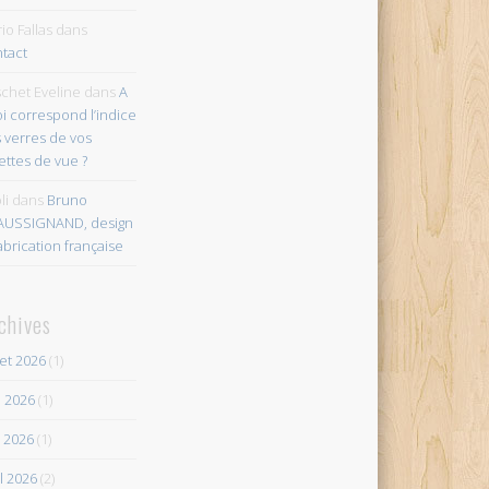
io Fallas
dans
tact
chet Eveline
dans
A
i correspond l’indice
 verres de vos
ettes de vue ?
li
dans
Bruno
AUSSIGNAND, design
abrication française
chives
let 2026
(1)
n 2026
(1)
 2026
(1)
il 2026
(2)