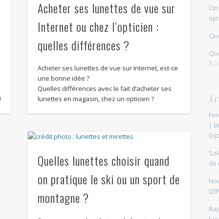
Acheter ses lunettes de vue sur
On 
opt
Internet ou chez l’opticien :
r
Que
quelles différences ?
Quo
?
(2
Acheter ses lunettes de vue sur Internet, est-ce
une bonne idée ?
Quelles différences avec le fait d’acheter ses
Ar
!
lunettes en magasin, chez un opticien ?
Fer
| B
Dij
Sol
Quelles lunettes choisir quand
de 
on pratique le ski ou un sport de
Nou
IZIP
montagne ?
Ray
lun