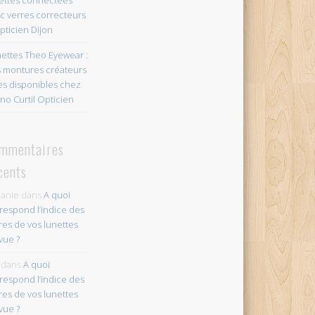
c verres correcteurs
pticien Dijon
ettes Theo Eyewear :
 montures créateurs
es disponibles chez
no Curtil Opticien
mmentaires
cents
anie
dans
A quoi
respond l’indice des
res de vos lunettes
vue ?
dans
A quoi
respond l’indice des
res de vos lunettes
vue ?