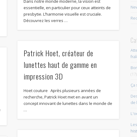
Dans notre monde moderne, la vision est
New
essentielle, en particulier pour ceux atteints de
presbytie. L’harmonie visuelle est cruciale.
Rec
Découvrez les verres …
Ca
Patrick Hoet, créateur de
Att
fra
lunettes haut de gamme en
Bon
impression 3D
(17)
Ça 
Hoet couture Après plusieurs années de
Des
recherche, Patrick Hoet met en avant un
de 
concept innovant de lunettes dans le monde de
e
…
L'o
Les
his