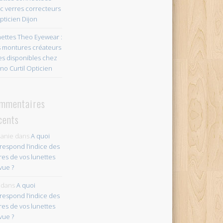
c verres correcteurs
pticien Dijon
ettes Theo Eyewear :
 montures créateurs
es disponibles chez
no Curtil Opticien
mmentaires
cents
anie
dans
A quoi
respond l’indice des
res de vos lunettes
vue ?
dans
A quoi
respond l’indice des
res de vos lunettes
vue ?