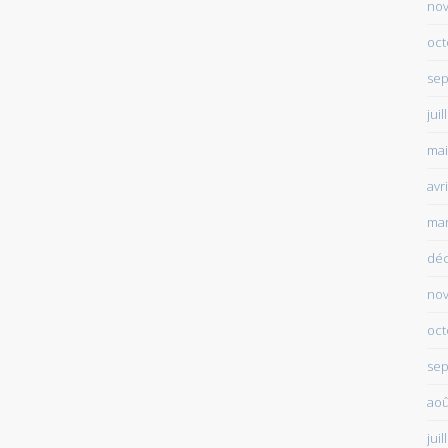
no
oct
sep
juil
mai
avr
mar
dé
no
oct
sep
aoû
juil