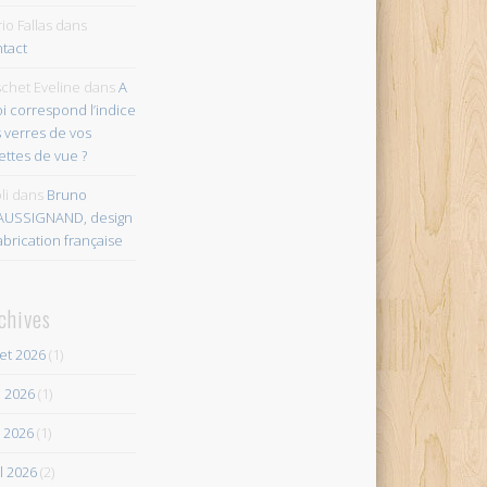
io Fallas
dans
tact
chet Eveline
dans
A
i correspond l’indice
 verres de vos
ettes de vue ?
li
dans
Bruno
AUSSIGNAND, design
abrication française
chives
let 2026
(1)
n 2026
(1)
 2026
(1)
il 2026
(2)