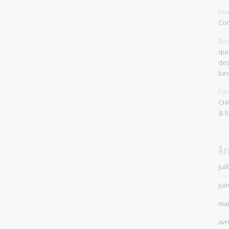
Mar
Con
Bos
quo
des
lun
Pao
CH
& f
Ar
juil
jui
mai
avr