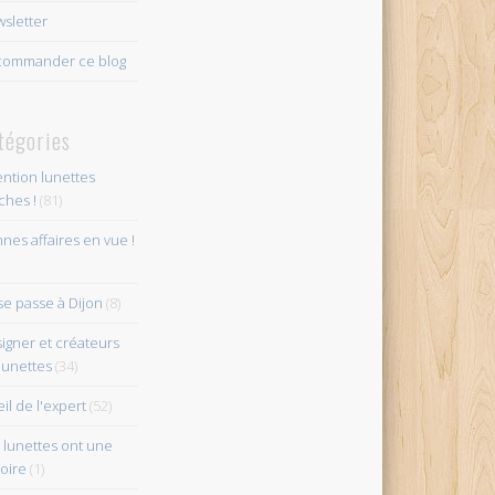
sletter
ommander ce blog
tégories
ention lunettes
îches !
(81)
nes affaires en vue !
se passe à Dijon
(8)
igner et créateurs
lunettes
(34)
eil de l'expert
(52)
 lunettes ont une
toire
(1)