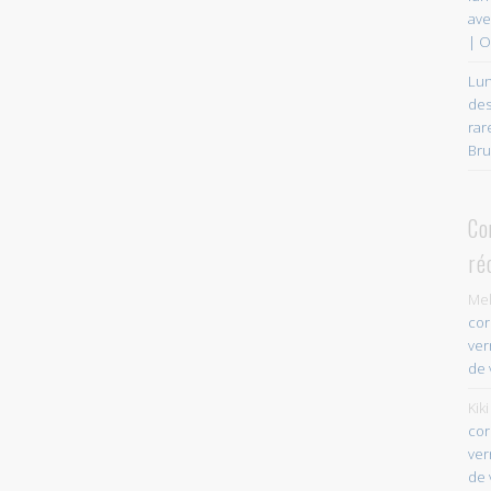
ave
| O
Lun
des
rar
Bru
Co
ré
Mel
cor
ver
de 
Kiki
cor
ver
de 