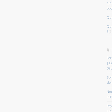
On 
opt
Que
Quo
?
(2
Ar
Fer
| B
Dij
Sol
de 
Nou
IZIP
Ray
lun