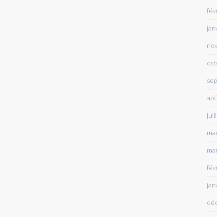
fév
jan
no
oct
sep
aoû
juil
mai
mar
fév
jan
dé