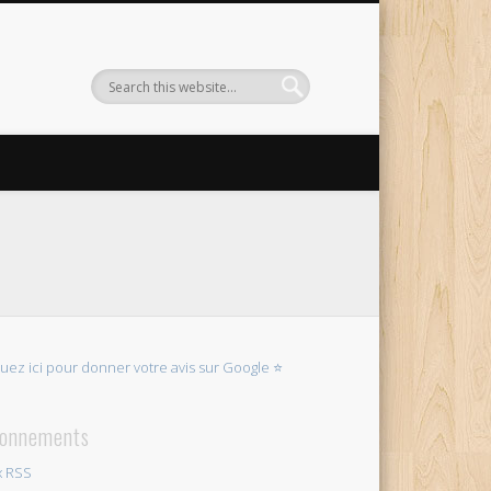
quez ici pour donner votre avis sur Google ⭐
onnements
x RSS