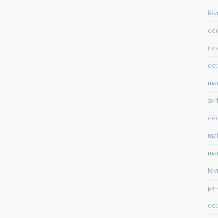
fév
dé
no
oct
mai
avr
dé
mai
mar
fév
jan
oct