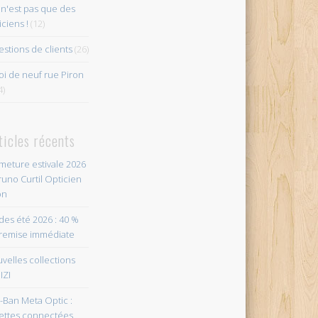
n'est pas que des
iciens !
(12)
stions de clients
(26)
i de neuf rue Piron
4)
ticles récents
meture estivale 2026
runo Curtil Opticien
on
des été 2026 : 40 %
remise immédiate
velles collections
IZI
-Ban Meta Optic :
ettes connectées