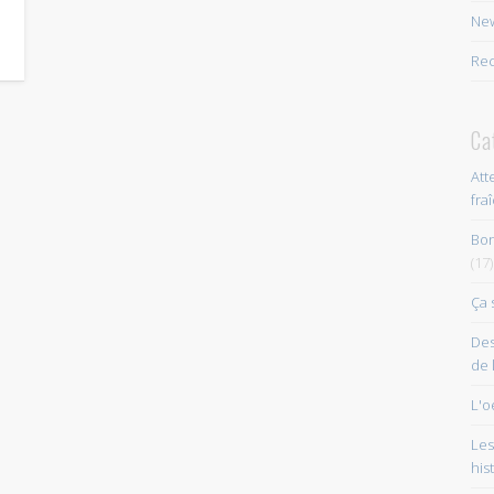
New
Rec
Ca
Att
fra
Bon
(17)
Ça 
Des
de 
L'o
Les
his