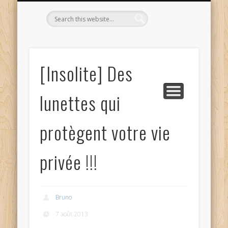
L’OPTICIEN QUI S’ENGAGE !
OPTIQUE CURTIL À DIJON
CONTACT
L’ÉQUIPE
ACCUEIL
[Insolite] Des
lunettes qui
protègent votre vie
privée !!!
Bruno
7 août 2013