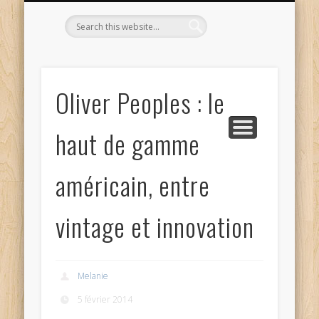
L’OPTICIEN QUI S’ENGAGE !
OPTIQUE CURTIL À DIJON
CONTACT
L’ÉQUIPE
ACCUEIL
Oliver Peoples : le
haut de gamme
américain, entre
vintage et innovation
Melanie
5 février 2014