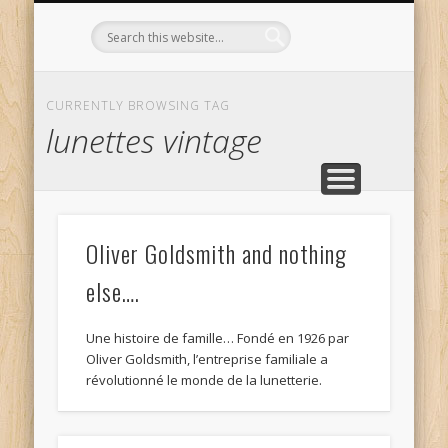
L’OPTICIEN QUI S’ENGAGE !
OPTIQUE CURTIL À DIJON
CONTACT
L’ÉQUIPE
ACCUEIL
CURRENTLY BROWSING TAG
lunettes vintage
Oliver Goldsmith and nothing
else….
Une histoire de famille… Fondé en 1926 par
Oliver Goldsmith, l’entreprise familiale a
révolutionné le monde de la lunetterie.