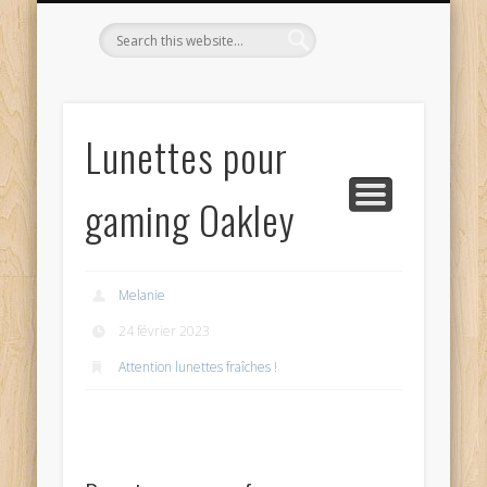
L’OPTICIEN QUI S’ENGAGE !
OPTIQUE CURTIL À DIJON
CONTACT
L’ÉQUIPE
ACCUEIL
Lunettes pour
gaming Oakley
Melanie
24 février 2023
Attention lunettes fraîches !