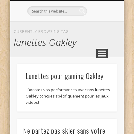
L’OPTICIEN QUI S’ENGAGE !
OPTIQUE CURTIL À DIJON
CONTACT
L’ÉQUIPE
ACCUEIL
CURRENTLY BROWSING TAG
lunettes Oakley
Lunettes pour gaming Oakley
Boostez vos performances avec nos lunettes
Oakley conçues spécifiquement pour les jeux
vidéos!
Ne partez pas skier sans votre