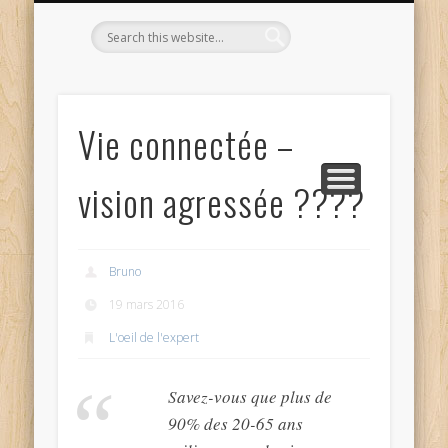
L’OPTICIEN QUI S’ENGAGE !
OPTIQUE CURTIL À DIJON
CONTACT
L’ÉQUIPE
ACCUEIL
Vie connectée –
vision agressée ????
Bruno
19 mars 2016
L'oeil de l'expert
Savez-vous que plus de
90% des 20-65 ans