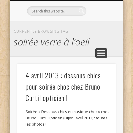
L’OPTICIEN QUI S’ENGAGE !
OPTIQUE CURTIL À DIJON
CONTACT
L’ÉQUIPE
ACCUEIL
CURRENTLY BROWSING TAG
soirée verre à l’oeil
4 avril 2013 : dessous chics
pour soirée choc chez Bruno
Curtil opticien !
Soirée « Dessous chics et musique choc » chez
Bruno Curtil Opticien (Dijon, avril 2013) : toutes
les photos !