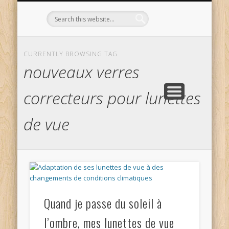
L’OPTICIEN QUI S’ENGAGE !
OPTIQUE CURTIL À DIJON
CONTACT
L’ÉQUIPE
ACCUEIL
CURRENTLY BROWSING TAG
nouveaux verres
correcteurs pour lunettes
de vue
Quand je passe du soleil à
l’ombre, mes lunettes de vue