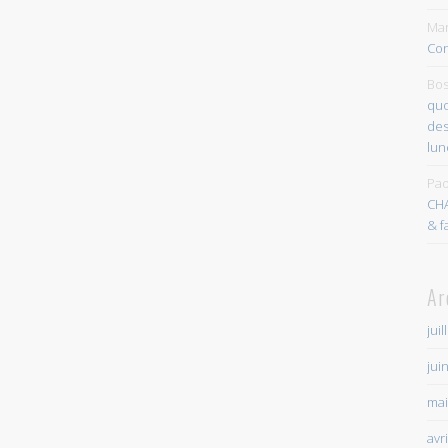
Mar
Con
Bos
quo
des
lun
Pao
CH
& f
Ar
juil
jui
mai
avr