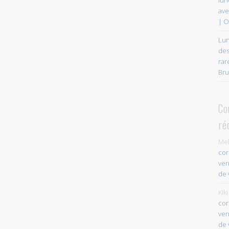
ave
| O
Lun
des
rar
Bru
Co
ré
Mel
cor
ver
de 
Kiki
cor
ver
de 