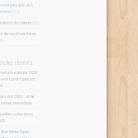
n'est pas que des
iciens !
(12)
stions de clients
(26)
i de neuf rue Piron
4)
ticles récents
meture estivale 2026
runo Curtil Opticien
on
des été 2026 : 40 %
remise immédiate
velles collections
IZI
-Ban Meta Optic :
ettes connectées