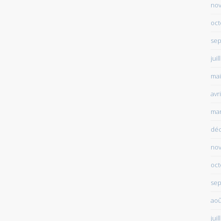
no
oct
sep
juil
mai
avr
mar
dé
no
oct
sep
aoû
juil