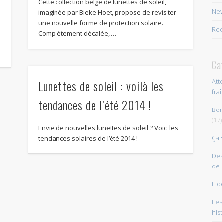
Cette collection belge de lunettes de soleil,
New
imaginée par Bieke Hoet, propose de revisiter
une nouvelle forme de protection solaire.
Rec
Complétement décalée, …
Ca
Lunettes de soleil : voilà les
Att
fra
tendances de l’été 2014 !
Bon
(17)
Envie de nouvelles lunettes de soleil ? Voici les
Ça 
tendances solaires de l’été 2014 !
Des
de 
L'o
Les
his