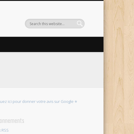
quez ici pour donner votre avis sur Google ⭐
onnements
x RSS