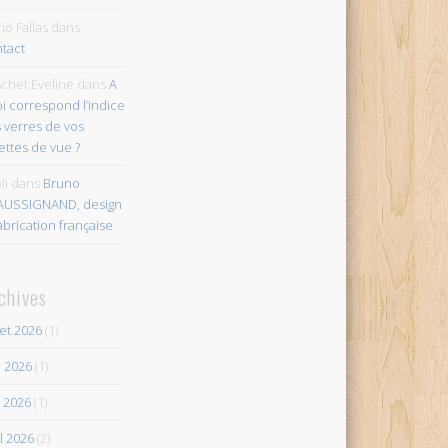
io Fallas
dans
tact
chet Eveline
dans
A
i correspond l’indice
 verres de vos
ettes de vue ?
li
dans
Bruno
AUSSIGNAND, design
abrication française
chives
let 2026
(1)
n 2026
(1)
 2026
(1)
il 2026
(2)