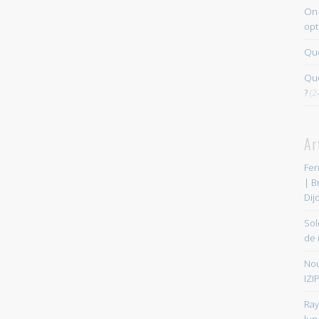
On 
opt
Que
Quo
?
(2
Ar
Fer
| B
Dij
Sol
de 
Nou
IZIP
Ray
lun