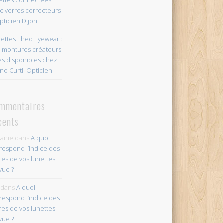
c verres correcteurs
pticien Dijon
ettes Theo Eyewear :
 montures créateurs
es disponibles chez
no Curtil Opticien
mmentaires
cents
anie
dans
A quoi
respond l’indice des
res de vos lunettes
vue ?
dans
A quoi
respond l’indice des
res de vos lunettes
vue ?