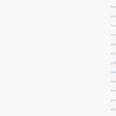
fév
jan
no
oct
sep
aoû
juil
mai
mar
fév
jan
dé