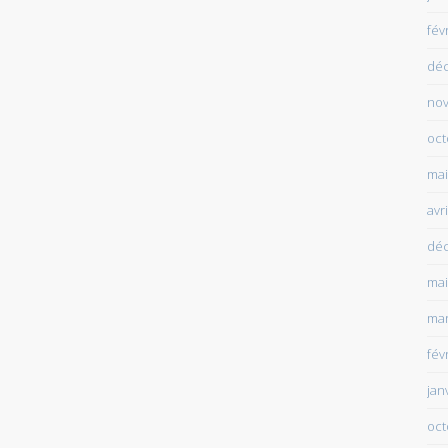
fév
dé
no
oct
mai
avr
dé
mai
mar
fév
jan
oct