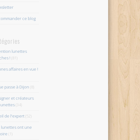
sletter
ommander ce blog
tégories
ention lunettes
îches !
(81)
nes affaires en vue !
se passe à Dijon
(8)
igner et créateurs
lunettes
(34)
eil de l'expert
(52)
 lunettes ont une
toire
(1)