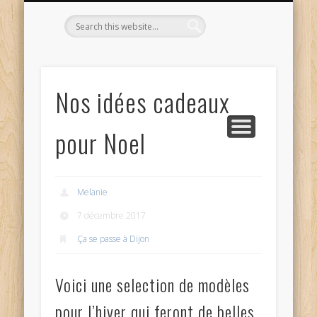
L’OPTICIEN QUI S’ENGAGE !
OPTIQUE CURTIL À DIJON
CONTACT
L’ÉQUIPE
ACCUEIL
Nos idées cadeaux
pour Noel
Melanie
7 décembre 2017
Ça se passe à Dijon
Voici une selection de modèles
pour l’hiver qui feront de belles