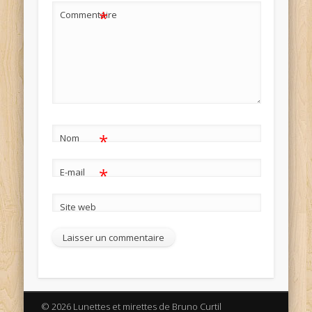
*
Commentaire
*
Nom
*
E-mail
Site web
© 2026 Lunettes et mirettes de Bruno Curtil