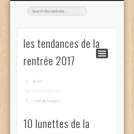
L’OPTICIEN QUI S’ENGAGE !
OPTIQUE CURTIL À DIJON
CONTACT
L’ÉQUIPE
ACCUEIL
les tendances de la
rentrée 2017
Bruno
8 septembre 2017
L'oeil de l'expert
10 lunettes de la