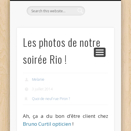
L’OPTICIEN QUI S’ENGAGE !
OPTIQUE CURTIL À DIJON
CONTACT
L’ÉQUIPE
ACCUEIL
Les photos de notre
soirée Rio !
Melanie
3 juillet 2014
Quoi de neuf rue Piron ?
Ah, ça a du bon d’être client chez
Bruno Curtil opticien
!