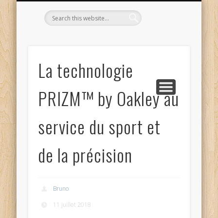
L’OPTICIEN QUI S’ENGAGE !
OPTIQUE CURTIL À DIJON
CONTACT
L’ÉQUIPE
ACCUEIL
La technologie
PRIZM™ by Oakley au
service du sport et
de la précision
Bruno
11 juillet 2018