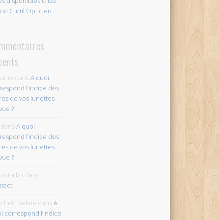
es disponibles chez
no Curtil Opticien
mmentaires
cents
anie
dans
A quoi
respond l’indice des
res de vos lunettes
vue ?
dans
A quoi
respond l’indice des
res de vos lunettes
vue ?
io Fallas
dans
tact
chet Eveline
dans
A
i correspond l’indice