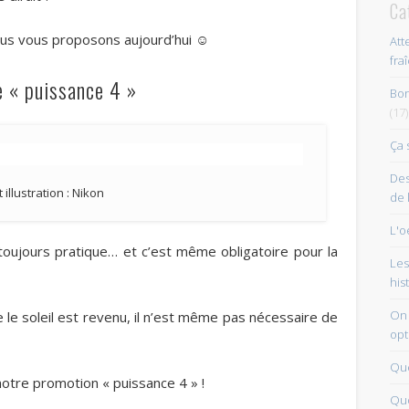
Ca
ous vous proposons aujourd’hui ☺
Att
fra
e « puissance 4 »
Bon
(17)
Ça 
Des
 illustration : Nikon
de 
L'o
 toujours pratique… et c’est même obligatoire pour la
Les
his
On 
 le soleil est revenu, il n’est même pas nécessaire de
opt
Que
otre promotion « puissance 4 » !
Quo