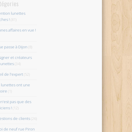
tégories
ention lunettes
îches !
(81)
nes affaires en vue !
se passe à Dijon
(8)
igner et créateurs
lunettes
(34)
eil de l'expert
(52)
 lunettes ont une
toire
(1)
n'est pas que des
iciens !
(12)
stions de clients
(26)
i de neuf rue Piron