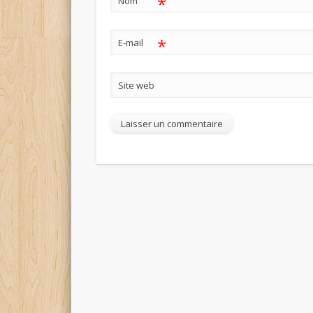
*
Nom
*
E-mail
Site web