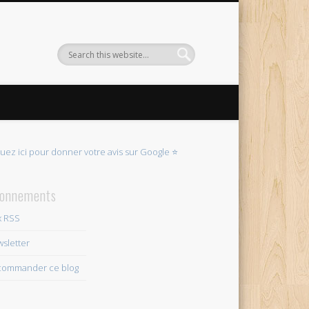
quez ici pour donner votre avis sur Google ⭐
onnements
x RSS
sletter
ommander ce blog