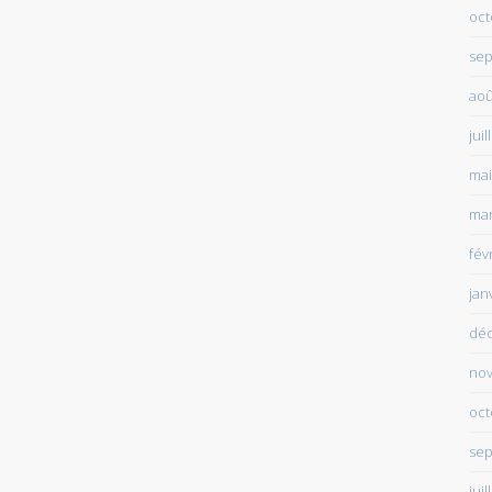
oct
sep
aoû
juil
mai
mar
fév
jan
dé
no
oct
sep
juil