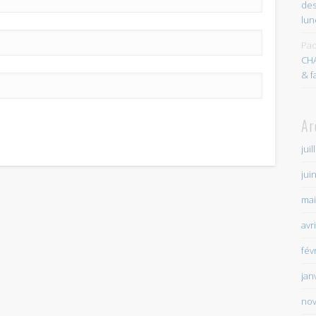
des
lun
Pao
CH
& f
Ar
juil
jui
mai
avr
fév
jan
no