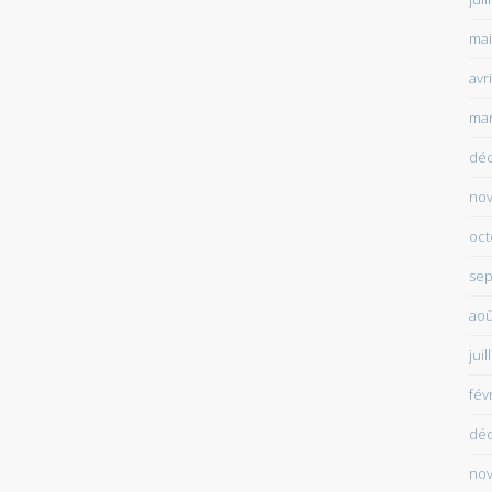
mai
avr
mar
dé
no
oct
sep
aoû
juil
fév
dé
no