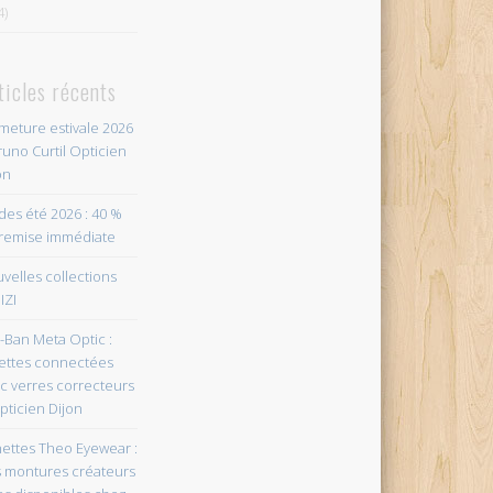
4)
ticles récents
meture estivale 2026
runo Curtil Opticien
on
des été 2026 : 40 %
remise immédiate
velles collections
IZI
-Ban Meta Optic :
ettes connectées
c verres correcteurs
pticien Dijon
ettes Theo Eyewear :
 montures créateurs