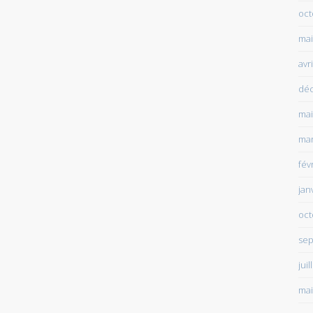
oct
mai
avr
dé
mai
mar
fév
jan
oct
sep
juil
mai