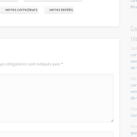
rar
Bru
verres correcteurs
verres teintés
Co
ré
Mel
cor
ver
ps obligatoires sont indiqués avec
*
de 
Kiki
cor
ver
de 
Mar
Con
Bos
quo