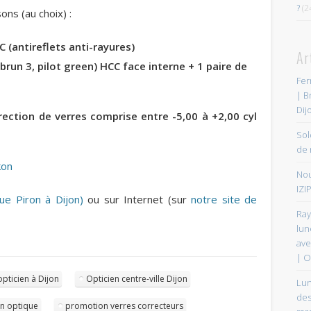
?
(2
ons (au choix) :
C (antireflets anti-rayures)
Ar
 brun 3, pilot green) HCC face interne + 1 paire de
Fer
| B
Dij
rection de verres comprise entre -5,00 à +2,00 cyl
Sol
de 
kon
Nou
IZIP
ue Piron à Dijon)
ou sur Internet (sur
notre site de
Ray
lun
ave
| O
opticien à Dijon
Opticien centre-ville Dijon
Lun
des
n optique
promotion verres correcteurs