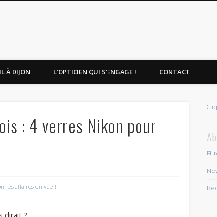
L À DIJON
L’OPTICIEN QUI S’ENGAGE !
CONTACT
Cli
ois : 4 verres Nikon pour
Ab
Flu
New
nnes affaires en vue !
Rec
 dirait ?