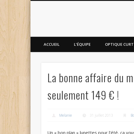
ACCUEIL
L’ÉQUIPE
OPTIQUE CURTI
La bonne affaire du m
seulement 149 € !
Melanie
31 juillet 2013
Bo
Un « bon plan » lunettes pour l’été, ça vous