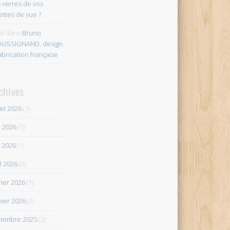
 verres de vos
ettes de vue ?
li
dans
Bruno
AUSSIGNAND, design
abrication française
chives
let 2026
(1)
n 2026
(1)
 2026
(1)
il 2026
(2)
rier 2026
(1)
vier 2026
(2)
vembre 2025
(2)