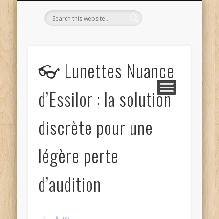
L’OPTICIEN QUI S’ENGAGE !
OPTIQUE CURTIL À DIJON
CONTACT
L’ÉQUIPE
ACCUEIL
👓 Lunettes Nuance
d’Essilor : la solution
discrète pour une
légère perte
d’audition
Bruno