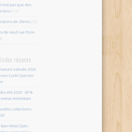
n'est pas que des
iciens !
(12)
stions de clients
(26)
i de neuf rue Piron
4)
ticles récents
meture estivale 2026
runo Curtil Opticien
on
des été 2026 : 40 %
remise immédiate
velles collections
IZI
-Ban Meta Optic :
ettes connectées