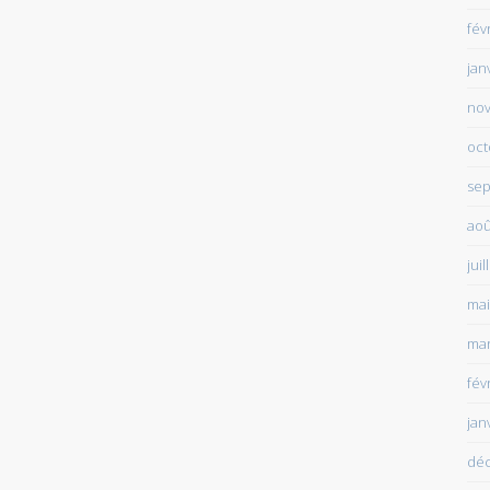
fév
jan
no
oct
sep
aoû
juil
mai
mar
fév
jan
dé