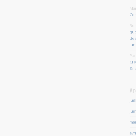
Mar
Con
Bos
quo
des
lun
Pao
CH
& f
Ar
juil
jui
mai
avr