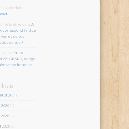
io Fallas
dans
tact
chet Eveline
dans
A
i correspond l’indice
 verres de vos
ettes de vue ?
li
dans
Bruno
AUSSIGNAND, design
abrication française
chives
let 2026
(1)
n 2026
(1)
 2026
(1)
il 2026
(2)