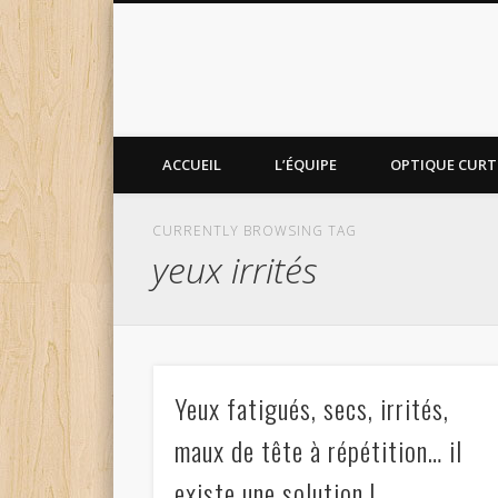
ACCUEIL
L’ÉQUIPE
OPTIQUE CURTI
CURRENTLY BROWSING TAG
yeux irrités
Yeux fatigués, secs, irrités,
maux de tête à répétition… il
existe une solution !