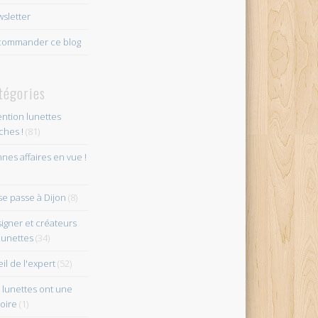
sletter
ommander ce blog
tégories
ention lunettes
îches !
(81)
nes affaires en vue !
se passe à Dijon
(8)
igner et créateurs
lunettes
(34)
eil de l'expert
(52)
 lunettes ont une
toire
(1)