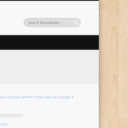
quez ici pour donner votre avis sur Google ⭐
onnements
x RSS