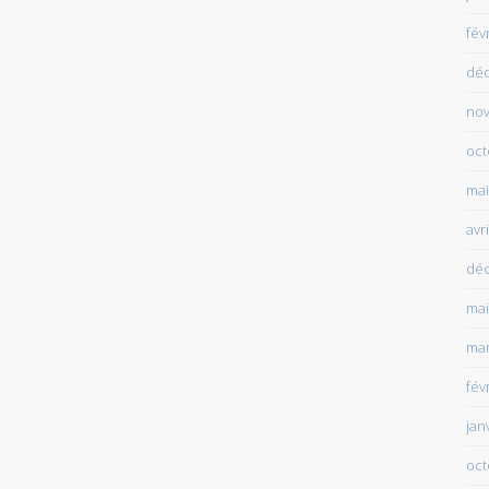
fév
dé
no
oct
mai
avr
dé
mai
mar
fév
jan
oct