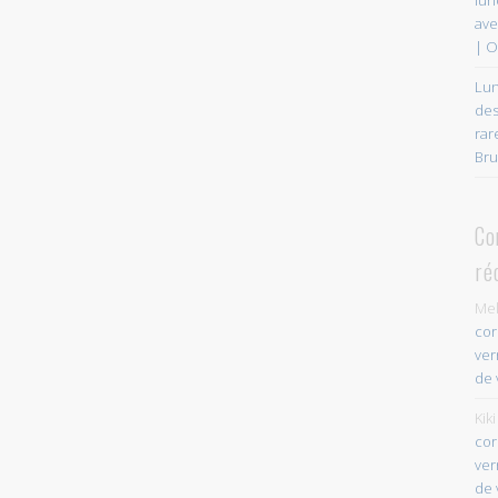
ave
| O
Lun
des
rar
Bru
Co
ré
Mel
cor
ver
de 
Kiki
cor
ver
de 