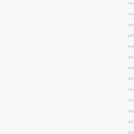
no
oct
sep
juil
mai
avr
mar
dé
no
oct
sep
aoû
juil