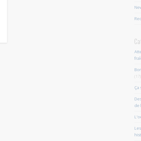
New
Rec
Ca
Att
fra
Bon
(17)
Ça 
Des
de 
L'o
Les
his