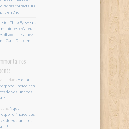
c verres correcteurs
pticien Dijon
ettes Theo Eyewear :
 montures créateurs
es disponibles chez
no Curtil Opticien
mmentaires
cents
anie
dans
A quoi
respond l’indice des
res de vos lunettes
vue ?
dans
A quoi
respond l’indice des
res de vos lunettes
vue ?