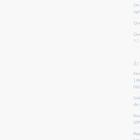
On 
opt
Que
Quo
?
(2
Ar
Fer
| B
Dij
Sol
de 
Nou
IZIP
Ray
lun