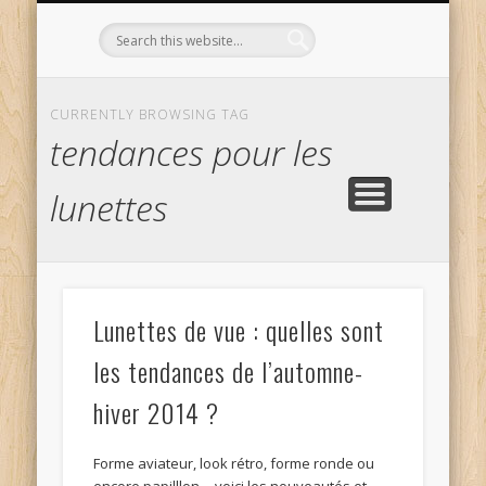
L’OPTICIEN QUI S’ENGAGE !
OPTIQUE CURTIL À DIJON
CONTACT
L’ÉQUIPE
ACCUEIL
CURRENTLY BROWSING TAG
tendances pour les
lunettes
Lunettes de vue : quelles sont
les tendances de l’automne-
hiver 2014 ?
Forme aviateur, look rétro, forme ronde ou