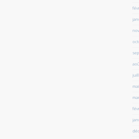
fév
jan
no
oct
sep
aoû
juil
mai
mar
fév
jan
dé