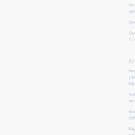
On 
opt
Que
Quo
?
(2
Ar
Fer
| B
Dij
Sol
de 
Nou
IZIP
Ray
lun