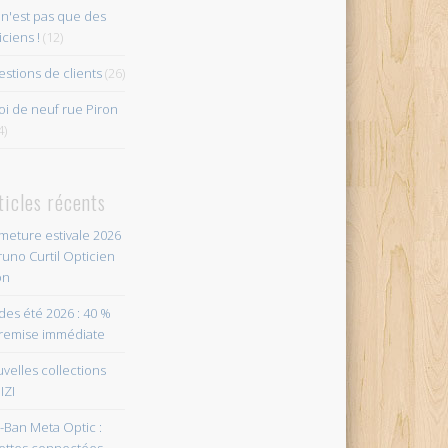
n'est pas que des
iciens !
(12)
stions de clients
(26)
i de neuf rue Piron
4)
ticles récents
meture estivale 2026
runo Curtil Opticien
on
des été 2026 : 40 %
remise immédiate
velles collections
IZI
-Ban Meta Optic :
ettes connectées