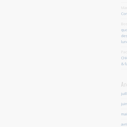
Mar
Con
Bos
quo
des
lun
Pao
CH
& f
Ar
juil
jui
mai
avr