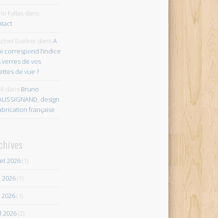
io Fallas
dans
tact
chet Eveline
dans
A
i correspond l’indice
 verres de vos
ettes de vue ?
li
dans
Bruno
AUSSIGNAND, design
abrication française
chives
let 2026
(1)
n 2026
(1)
 2026
(1)
il 2026
(2)