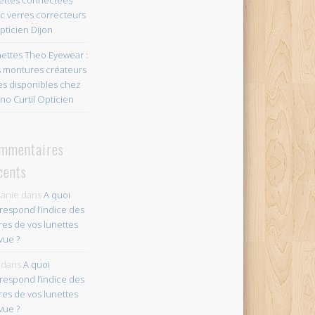
c verres correcteurs
pticien Dijon
ettes Theo Eyewear :
 montures créateurs
es disponibles chez
no Curtil Opticien
mmentaires
cents
anie
dans
A quoi
respond l’indice des
res de vos lunettes
vue ?
dans
A quoi
respond l’indice des
res de vos lunettes
vue ?