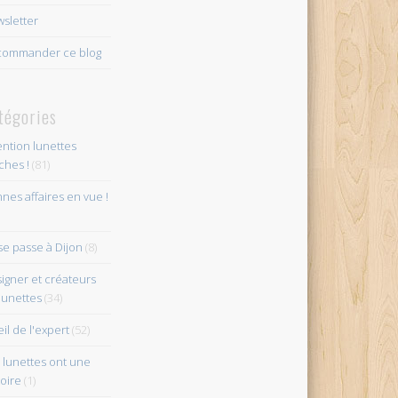
sletter
ommander ce blog
tégories
ention lunettes
îches !
(81)
nes affaires en vue !
se passe à Dijon
(8)
igner et créateurs
lunettes
(34)
eil de l'expert
(52)
 lunettes ont une
toire
(1)