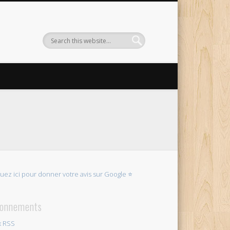
quez ici pour donner votre avis sur Google ⭐
onnements
x RSS