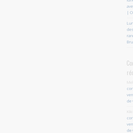
ave
| O
Lun
des
rar
Bru
Co
ré
Mel
cor
ver
de 
Kiki
cor
ver
de 