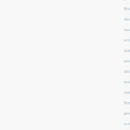
fév
dé
no
oct
mai
avr
dé
mai
mar
fév
jan
oct