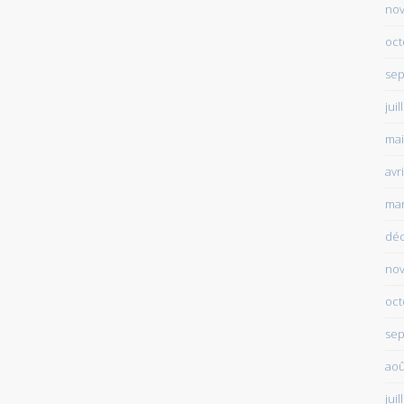
no
oct
sep
juil
mai
avr
mar
dé
no
oct
sep
aoû
juil