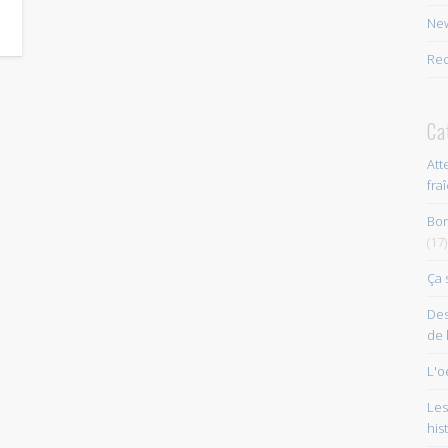
New
Rec
Ca
Att
fra
Bon
(17)
Ça 
Des
de 
L'o
Les
his