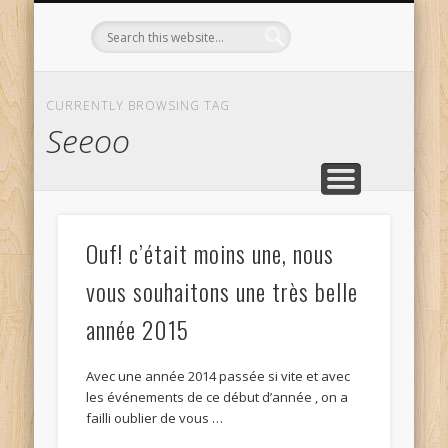
L’OPTICIEN QUI S’ENGAGE !
OPTIQUE CURTIL À DIJON
CONTACT
L’ÉQUIPE
ACCUEIL
CURRENTLY BROWSING TAG
Seeoo
Ouf! c’était moins une, nous
vous souhaitons une très belle
année 2015
Avec une année 2014 passée si vite et avec
les événements de ce début d’année , on a
failli oublier de vous …