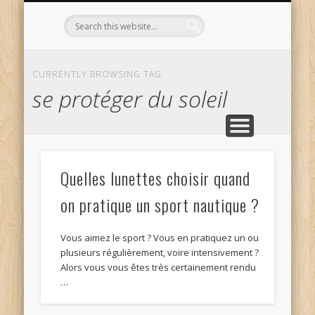
L’OPTICIEN QUI S’ENGAGE !
OPTIQUE CURTIL À DIJON
CONTACT
L’ÉQUIPE
ACCUEIL
CURRENTLY BROWSING TAG
se protéger du soleil
Quelles lunettes choisir quand
on pratique un sport nautique ?
Vous aimez le sport ? Vous en pratiquez un ou
plusieurs régulièrement, voire intensivement ?
Alors vous vous êtes très certainement rendu
…