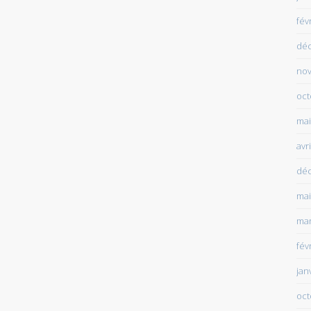
fév
dé
no
oct
mai
avr
dé
mai
mar
fév
jan
oct