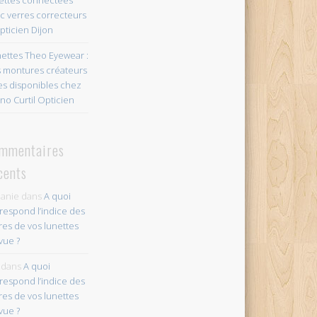
c verres correcteurs
pticien Dijon
ettes Theo Eyewear :
 montures créateurs
es disponibles chez
no Curtil Opticien
mmentaires
cents
anie
dans
A quoi
respond l’indice des
res de vos lunettes
vue ?
dans
A quoi
respond l’indice des
res de vos lunettes
vue ?