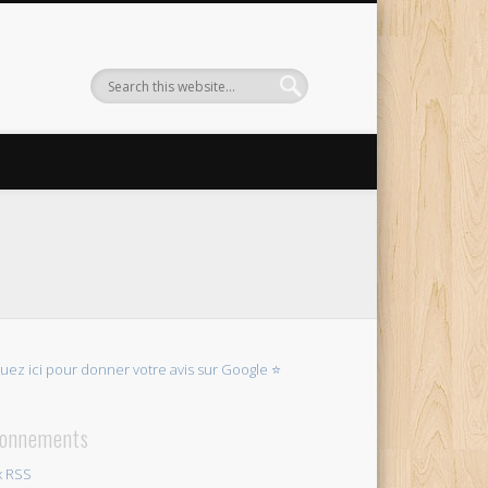
quez ici pour donner votre avis sur Google ⭐
onnements
x RSS