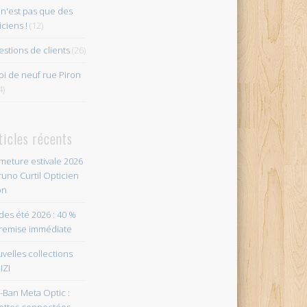
n'est pas que des
iciens !
(12)
stions de clients
(26)
i de neuf rue Piron
4)
ticles récents
meture estivale 2026
runo Curtil Opticien
on
des été 2026 : 40 %
remise immédiate
velles collections
IZI
-Ban Meta Optic :
ettes connectées