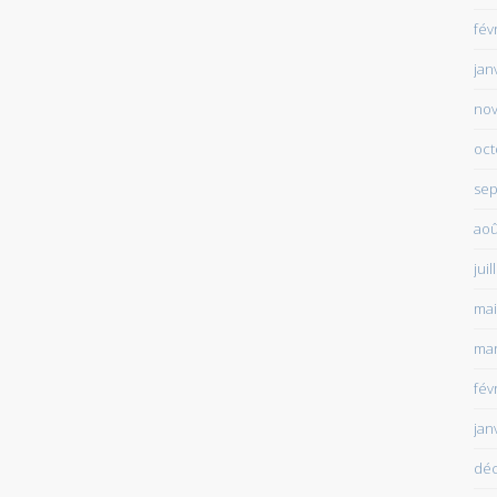
fév
jan
no
oct
sep
aoû
juil
mai
mar
fév
jan
dé