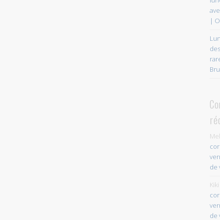
ave
| O
Lun
des
rar
Bru
Co
ré
Mel
cor
ver
de 
Kiki
cor
ver
de 