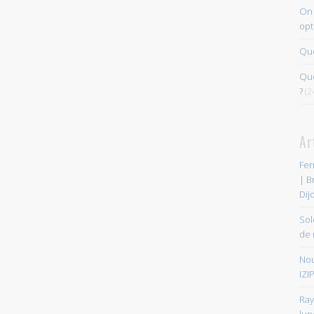
On 
opt
Que
Quo
?
(2
Ar
Fer
| B
Dij
Sol
de 
Nou
IZIP
Ray
lun