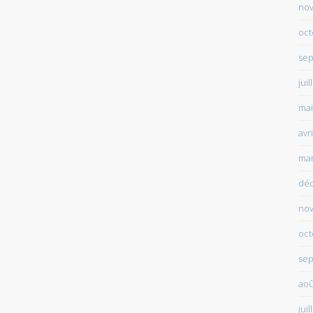
no
oct
sep
juil
mai
avr
mar
dé
no
oct
sep
aoû
juil