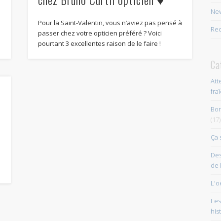
New
Pour la Saint-Valentin, vous n’aviez pas pensé à
Rec
,
passer chez votre opticien préféré ? Voici
pourtant 3 excellentes raison de le faire !
Ca
Att
a
fra
Bon
☺
(17)
Ça 
)
Des
de 
L'o
Les
his