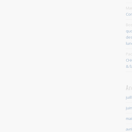
Mar
Con
Bos
quo
des
lun
Pao
CH
& f
Ar
juil
jui
mai
avr