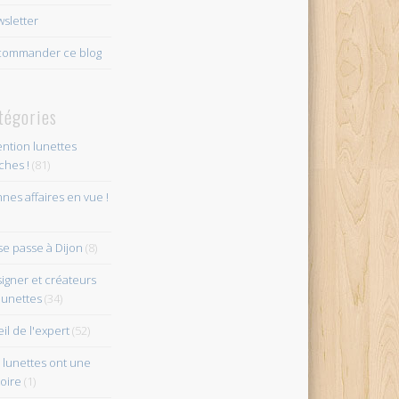
sletter
ommander ce blog
tégories
ention lunettes
îches !
(81)
nes affaires en vue !
se passe à Dijon
(8)
igner et créateurs
lunettes
(34)
eil de l'expert
(52)
 lunettes ont une
toire
(1)