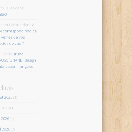
io Fallas
dans
tact
chet Eveline
dans
A
i correspond l’indice
 verres de vos
ettes de vue ?
li
dans
Bruno
AUSSIGNAND, design
abrication française
chives
let 2026
(1)
n 2026
(1)
 2026
(1)
il 2026
(2)