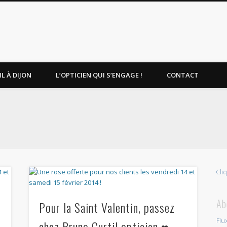
L À DIJON
L’OPTICIEN QUI S’ENGAGE !
CONTACT
Cli
Ab
Pour la Saint Valentin, passez
Flu
chez Bruno Curtil opticien ♥