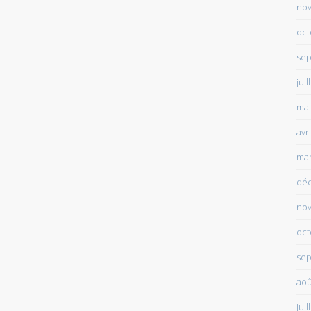
no
oct
sep
juil
mai
avr
mar
dé
no
oct
sep
aoû
juil