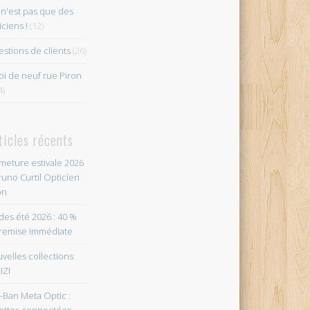
n'est pas que des
iciens !
(12)
stions de clients
(26)
i de neuf rue Piron
4)
ticles récents
meture estivale 2026
runo Curtil Opticien
on
des été 2026 : 40 %
remise immédiate
velles collections
IZI
-Ban Meta Optic :
ettes connectées