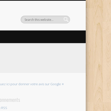
quez ici pour donner votre avis sur Google ⭐
onnements
x RSS