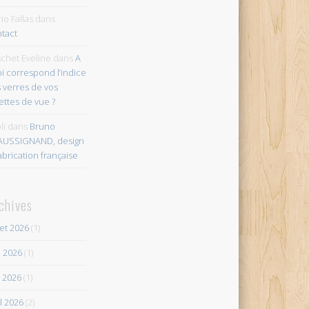
io Fallas
dans
tact
chet Eveline
dans
A
i correspond l’indice
 verres de vos
ettes de vue ?
li
dans
Bruno
AUSSIGNAND, design
abrication française
chives
let 2026
(1)
n 2026
(1)
 2026
(1)
il 2026
(2)