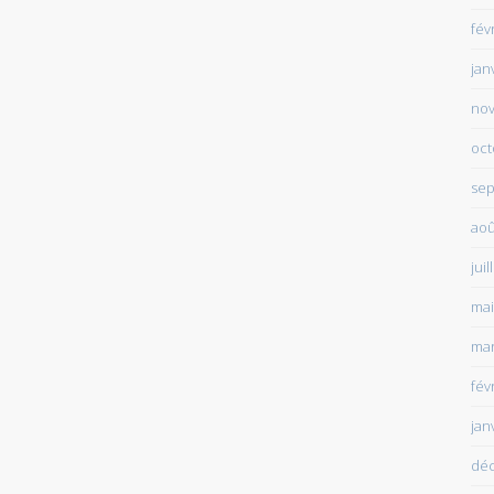
fév
jan
no
oct
sep
aoû
juil
mai
mar
fév
jan
dé