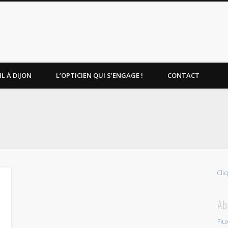
L À DIJON
L’OPTICIEN QUI S’ENGAGE !
CONTACT
Cli
!
Ab
Flu