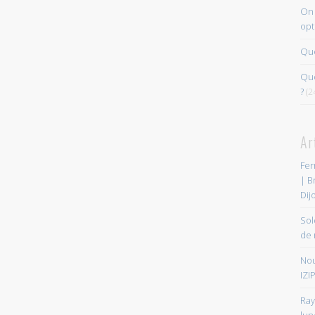
On 
opt
Que
Quo
?
(2
Ar
Fer
| B
Dij
Sol
de 
Nou
IZIP
Ray
lun