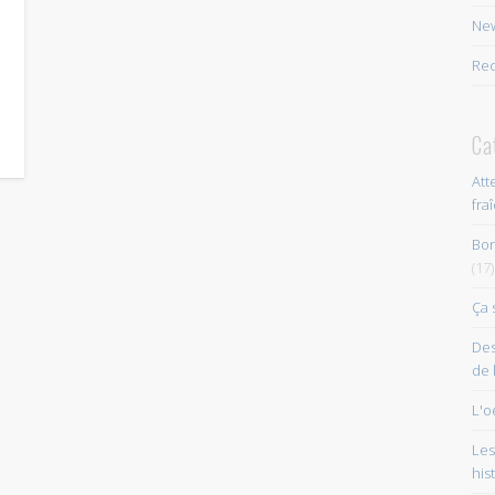
s
New
Rec
Ca
Att
fra
Bon
(17)
Ça 
Des
de 
L'o
Les
his