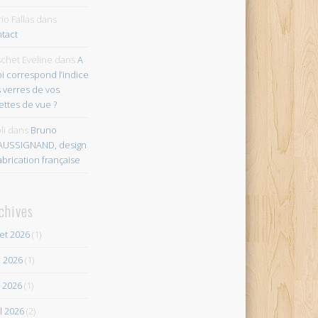
io Fallas
dans
tact
chet Eveline
dans
A
i correspond l’indice
 verres de vos
ettes de vue ?
li
dans
Bruno
AUSSIGNAND, design
abrication française
chives
let 2026
(1)
n 2026
(1)
 2026
(1)
il 2026
(2)