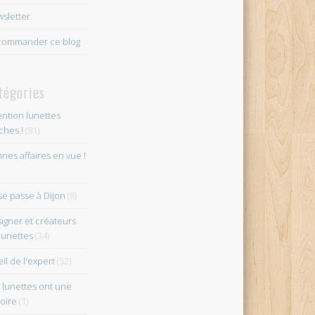
sletter
ommander ce blog
tégories
ention lunettes
îches !
(81)
nes affaires en vue !
se passe à Dijon
(8)
igner et créateurs
lunettes
(34)
eil de l'expert
(52)
 lunettes ont une
toire
(1)