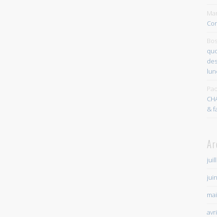
Mar
Con
Bos
quo
des
lun
Pao
CH
& f
Ar
juil
jui
mai
avr