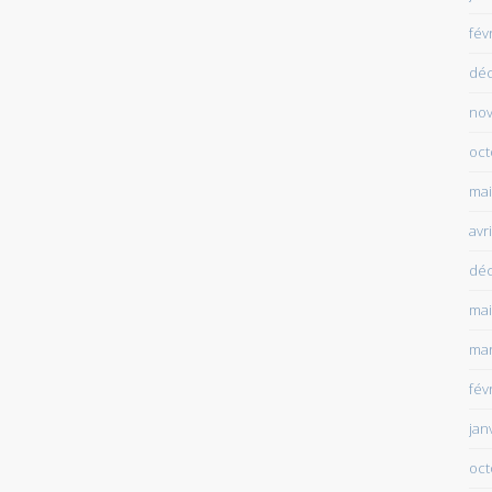
fév
dé
no
oct
mai
avr
dé
mai
mar
fév
jan
oct