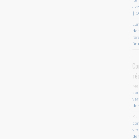
ave
| O
Lun
des
rar
Bru
Co
ré
Mel
cor
ver
de 
Kiki
cor
ver
de 