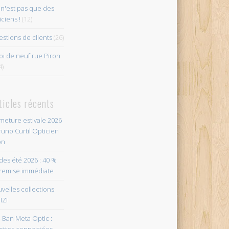
n'est pas que des
iciens !
(12)
stions de clients
(26)
i de neuf rue Piron
4)
ticles récents
meture estivale 2026
runo Curtil Opticien
on
des été 2026 : 40 %
remise immédiate
velles collections
IZI
-Ban Meta Optic :
ettes connectées