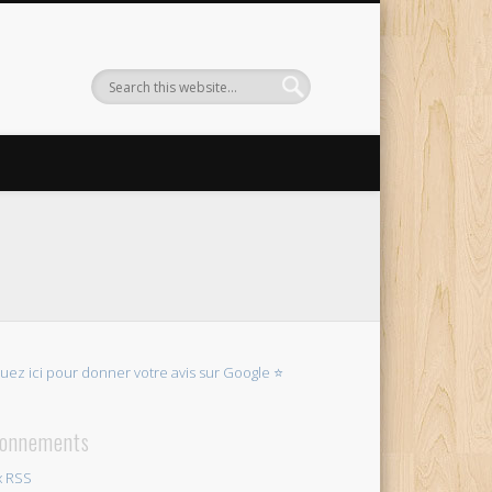
quez ici pour donner votre avis sur Google ⭐
onnements
x RSS