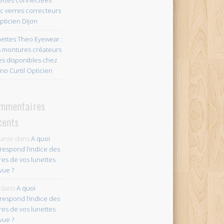
c verres correcteurs
pticien Dijon
ettes Theo Eyewear :
 montures créateurs
es disponibles chez
no Curtil Opticien
mmentaires
cents
anie
dans
A quoi
respond l’indice des
res de vos lunettes
vue ?
dans
A quoi
respond l’indice des
res de vos lunettes
vue ?