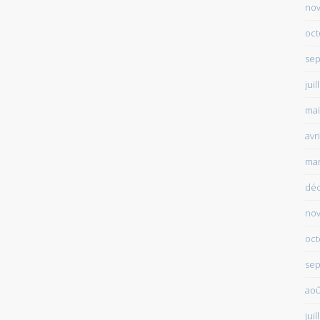
no
oct
sep
juil
mai
avr
mar
dé
no
oct
sep
aoû
juil