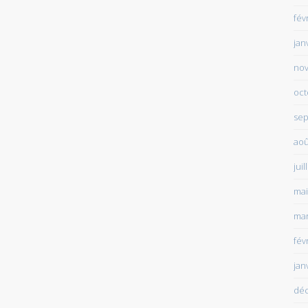
fév
jan
no
oct
sep
aoû
juil
mai
mar
fév
jan
dé