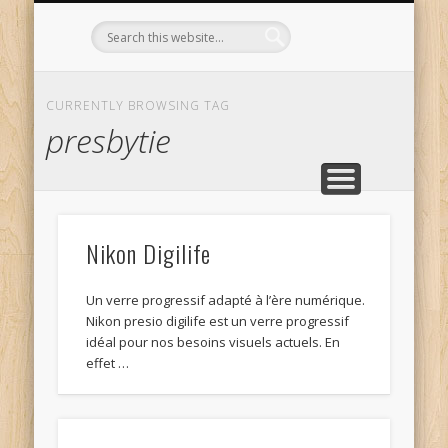
L’OPTICIEN QUI S’ENGAGE !
OPTIQUE CURTIL À DIJON
CONTACT
L’ÉQUIPE
ACCUEIL
CURRENTLY BROWSING TAG
presbytie
Nikon Digilife
Un verre progressif adapté à l’ère numérique.
Nikon presio digilife est un verre progressif
idéal pour nos besoins visuels actuels. En
effet …