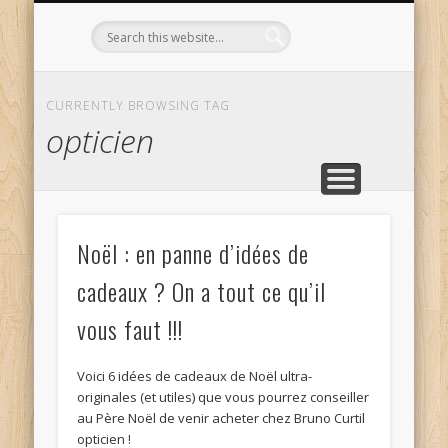
L’OPTICIEN QUI S’ENGAGE !
OPTIQUE CURTIL À DIJON
CONTACT
L’ÉQUIPE
ACCUEIL
CURRENTLY BROWSING TAG
opticien
Noël : en panne d’idées de
cadeaux ? On a tout ce qu’il
vous faut !!!
Voici 6 idées de cadeaux de Noël ultra-
originales (et utiles) que vous pourrez conseiller
au Père Noël de venir acheter chez Bruno Curtil
opticien !