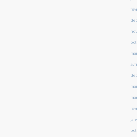
fév
dé
no
oct
mai
avr
dé
mai
mar
fév
jan
oct