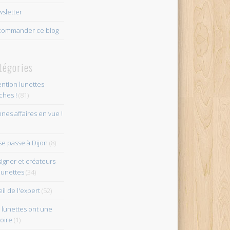
sletter
ommander ce blog
tégories
ention lunettes
îches !
(81)
nes affaires en vue !
se passe à Dijon
(8)
igner et créateurs
lunettes
(34)
eil de l'expert
(52)
 lunettes ont une
toire
(1)