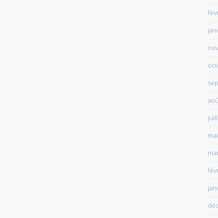
fév
jan
no
oct
sep
aoû
juil
mai
mar
fév
jan
dé