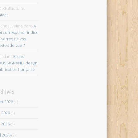
io Fallas
dans
tact
chet Eveline
dans
A
i correspond l’indice
 verres de vos
ettes de vue ?
li
dans
Bruno
AUSSIGNAND, design
abrication française
chives
let 2026
(1)
n 2026
(1)
 2026
(1)
il 2026
(2)