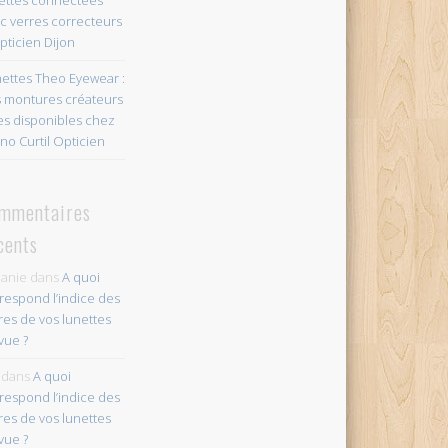
c verres correcteurs
pticien Dijon
ettes Theo Eyewear :
 montures créateurs
es disponibles chez
no Curtil Opticien
mmentaires
cents
anie
dans
A quoi
respond l’indice des
res de vos lunettes
vue ?
dans
A quoi
respond l’indice des
res de vos lunettes
vue ?