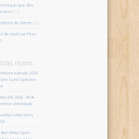
n'est pas que des
iciens !
(12)
stions de clients
(26)
i de neuf rue Piron
4)
ticles récents
meture estivale 2026
runo Curtil Opticien
on
des été 2026 : 40 %
remise immédiate
velles collections
IZI
-Ban Meta Optic :
ettes connectées