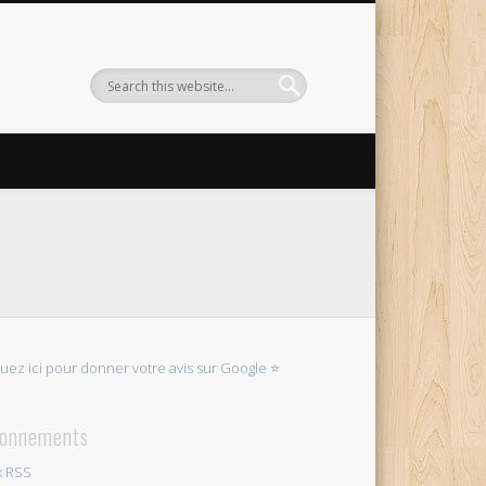
quez ici pour donner votre avis sur Google ⭐
onnements
x RSS