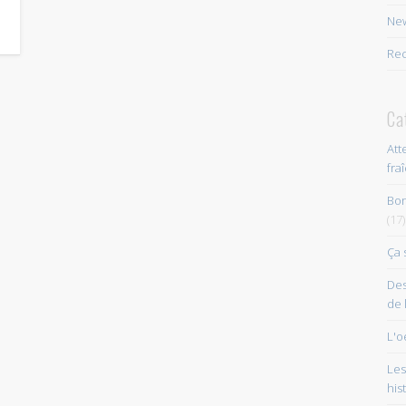
New
Rec
Ca
Att
fra
Bon
(17)
Ça 
Des
de 
L'o
Les
his