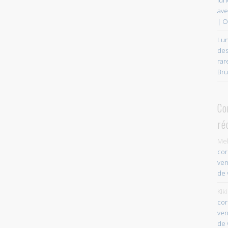
ave
| O
Lun
des
rar
Bru
Co
ré
Mel
cor
ver
de 
Kiki
cor
ver
de 