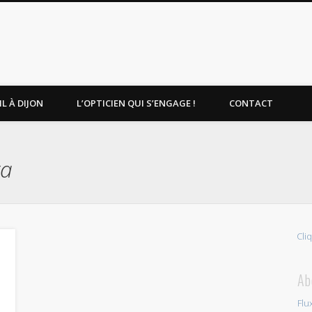
L À DIJON
L’OPTICIEN QUI S’ENGAGE !
CONTACT
ta
Cli
Ab
Flu