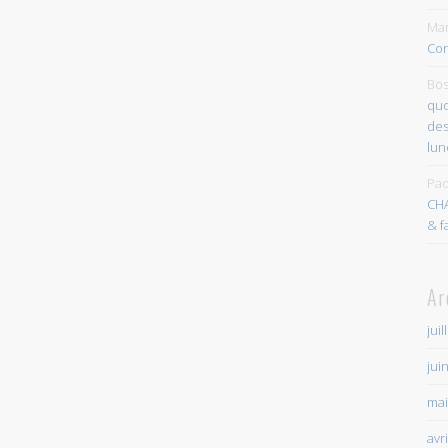
Mar
Con
Bos
quo
des
lun
Pao
CH
& f
Ar
juil
jui
mai
avr