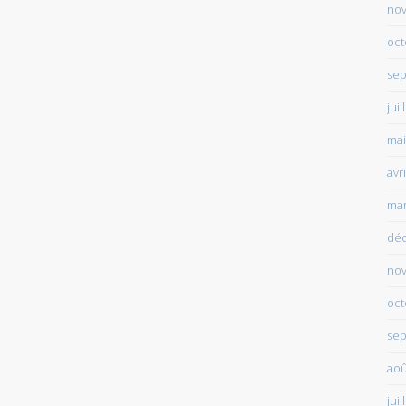
no
oct
sep
juil
mai
avr
mar
dé
no
oct
sep
aoû
juil