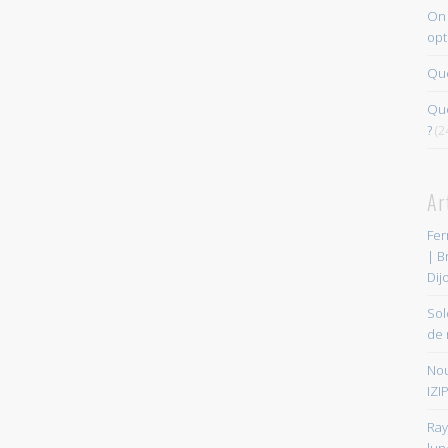
On 
opt
Que
Quo
?
(2
Ar
Fer
| B
Dij
Sol
de 
Nou
IZIP
Ray
lun