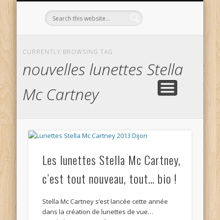
L’OPTICIEN QUI S’ENGAGE !
OPTIQUE CURTIL À DIJON
CONTACT
L’ÉQUIPE
ACCUEIL
CURRENTLY BROWSING TAG
nouvelles lunettes Stella
Mc Cartney
Les lunettes Stella Mc Cartney,
c’est tout nouveau, tout… bio !
Stella Mc Cartney s’est lancée cette année
dans la création de lunettes de vue…