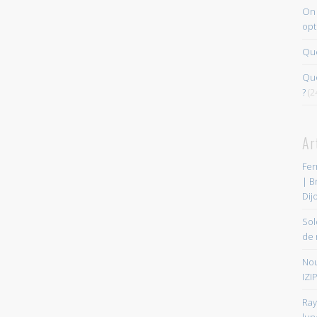
On 
opt
Que
Quo
?
(2
Ar
Fer
| B
Dij
Sol
de 
Nou
IZIP
Ray
lun