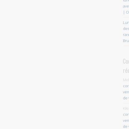
ave
| O
Lun
des
rar
Bru
Co
ré
Mel
cor
ver
de 
Kiki
cor
ver
de 