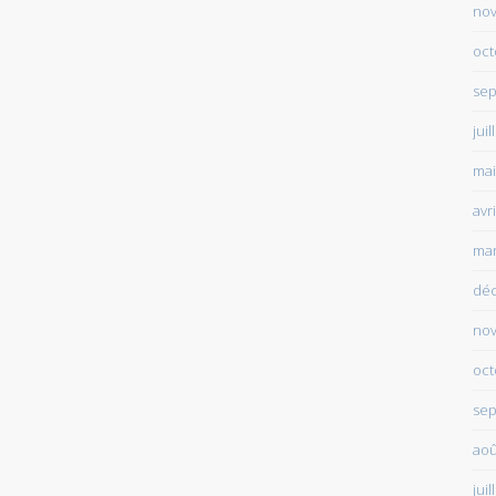
no
oct
sep
juil
mai
avr
mar
dé
no
oct
sep
aoû
juil