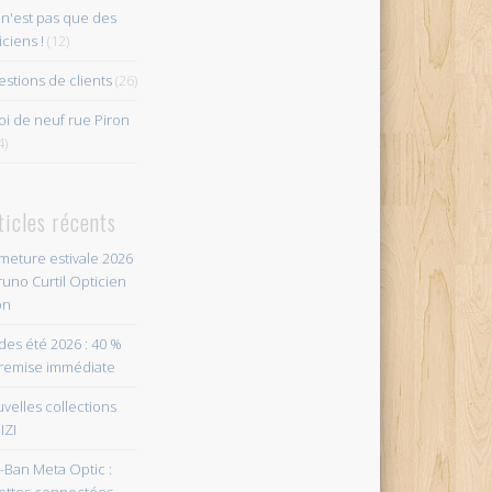
n'est pas que des
iciens !
(12)
stions de clients
(26)
i de neuf rue Piron
4)
ticles récents
meture estivale 2026
runo Curtil Opticien
on
des été 2026 : 40 %
remise immédiate
velles collections
IZI
-Ban Meta Optic :
ettes connectées