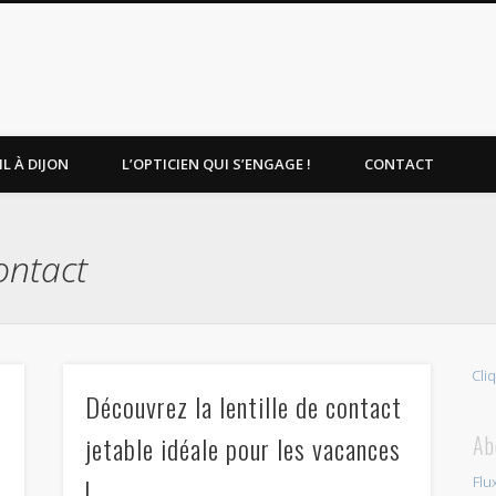
L À DIJON
L’OPTICIEN QUI S’ENGAGE !
CONTACT
contact
Cli
Découvrez la lentille de contact
jetable idéale pour les vacances
Ab
!
Flu