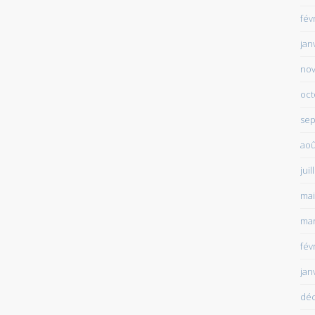
fév
jan
no
oct
sep
aoû
juil
mai
mar
fév
jan
dé