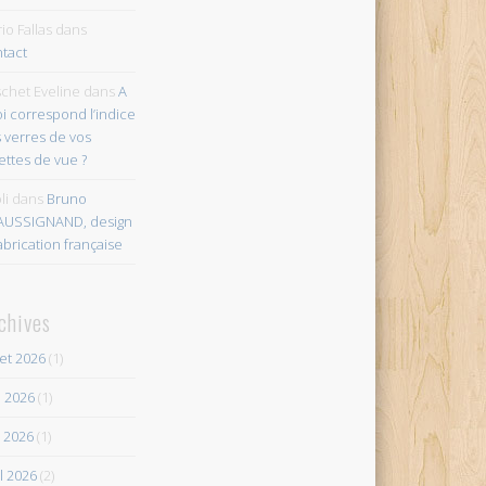
io Fallas
dans
tact
chet Eveline
dans
A
i correspond l’indice
 verres de vos
ettes de vue ?
li
dans
Bruno
AUSSIGNAND, design
abrication française
chives
let 2026
(1)
n 2026
(1)
 2026
(1)
il 2026
(2)