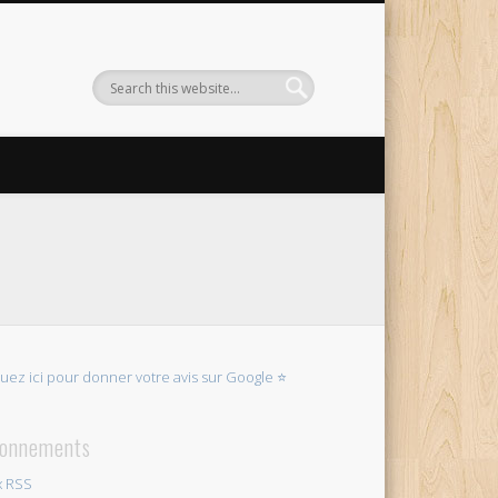
quez ici pour donner votre avis sur Google ⭐
onnements
x RSS