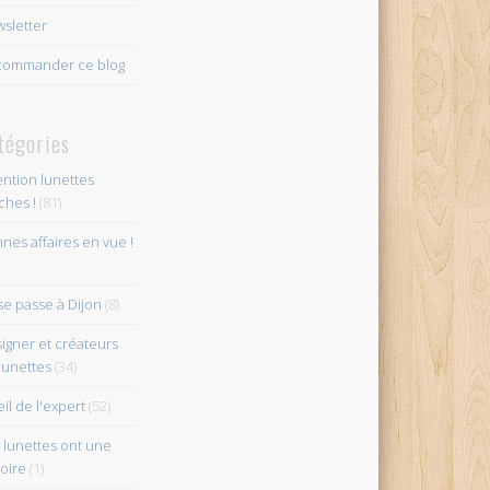
sletter
ommander ce blog
tégories
ention lunettes
îches !
(81)
nes affaires en vue !
se passe à Dijon
(8)
igner et créateurs
lunettes
(34)
eil de l'expert
(52)
 lunettes ont une
toire
(1)