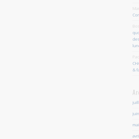
Mar
Con
Bos
quo
des
lun
Pao
CH
& f
Ar
juil
jui
mai
avr