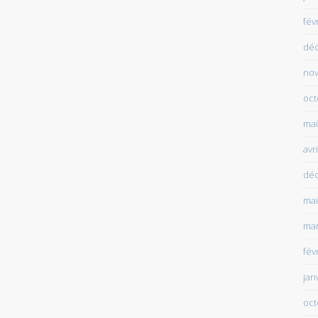
fév
dé
no
oct
mai
avr
dé
mai
mar
fév
jan
oct