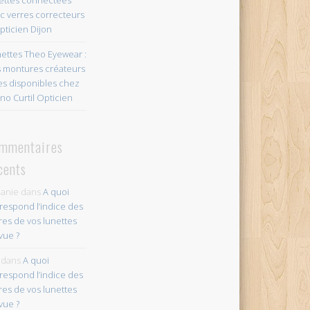
c verres correcteurs
pticien Dijon
ettes Theo Eyewear :
 montures créateurs
es disponibles chez
no Curtil Opticien
mmentaires
cents
anie
dans
A quoi
respond l’indice des
res de vos lunettes
vue ?
dans
A quoi
respond l’indice des
res de vos lunettes
vue ?