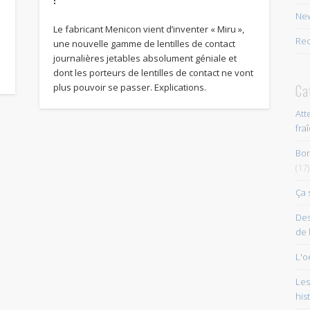
New
Le fabricant Menicon vient d’inventer « Miru »,
Rec
une nouvelle gamme de lentilles de contact
journalières jetables absolument géniale et
dont les porteurs de lentilles de contact ne vont
Ca
plus pouvoir se passer. Explications.
Att
fra
Bon
(17)
Ça 
Des
de 
L'o
Les
his