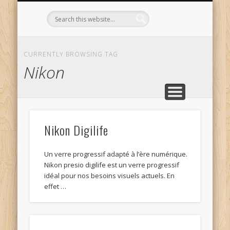
L’OPTICIEN QUI S’ENGAGE !
OPTIQUE CURTIL À DIJON
CONTACT
L’ÉQUIPE
ACCUEIL
CURRENTLY BROWSING TAG
Nikon
Nikon Digilife
Un verre progressif adapté à l’ère numérique.
Nikon presio digilife est un verre progressif
idéal pour nos besoins visuels actuels. En
effet …