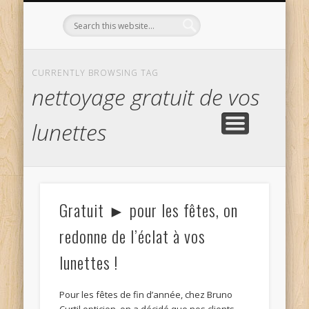
L’OPTICIEN QUI S’ENGAGE !
OPTIQUE CURTIL À DIJON
CONTACT
L’ÉQUIPE
ACCUEIL
CURRENTLY BROWSING TAG
nettoyage gratuit de vos
lunettes
Gratuit ► pour les fêtes, on
redonne de l’éclat à vos
lunettes !
Pour les fêtes de fin d’année, chez Bruno