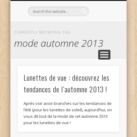
L’OPTICIEN QUI S’ENGAGE !
OPTIQUE CURTIL À DIJON
CONTACT
L’ÉQUIPE
ACCUEIL
CURRENTLY BROWSING TAG
mode automne 2013
Lunettes de vue : découvrez les
tendances de l’automne 2013 !
Après voir avoir branchés sur les tendances de
l’été (pour les lunettes de soleil), aujourd’hui, on
vous dit tout de la mode de cet automne 2013
pour les lunettes de vue !