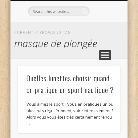
L’OPTICIEN QUI S’ENGAGE !
OPTIQUE CURTIL À DIJON
CONTACT
L’ÉQUIPE
ACCUEIL
CURRENTLY BROWSING TAG
masque de plongée
Quelles lunettes choisir quand
on pratique un sport nautique ?
Vous aimez le sport ? Vous en pratiquez un ou
plusieurs régulièrement, voire intensivement ?
Alors vous vous êtes très certainement rendu
…