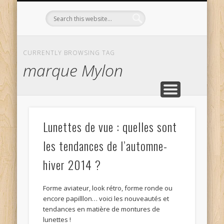
L’OPTICIEN QUI S’ENGAGE !
OPTIQUE CURTIL À DIJON
CONTACT
L’ÉQUIPE
ACCUEIL
CURRENTLY BROWSING TAG
marque Mylon
Lunettes de vue : quelles sont
les tendances de l’automne-
hiver 2014 ?
Forme aviateur, look rétro, forme ronde ou
encore papilllon… voici les nouveautés et
tendances en matière de montures de
lunettes !