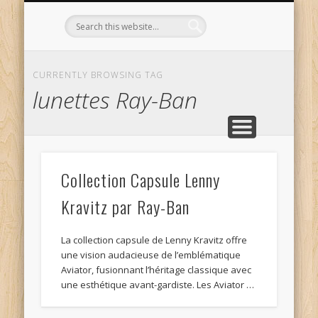
L’OPTICIEN QUI S’ENGAGE !
OPTIQUE CURTIL À DIJON
CONTACT
L’ÉQUIPE
ACCUEIL
CURRENTLY BROWSING TAG
lunettes Ray-Ban
Collection Capsule Lenny
Kravitz par Ray-Ban
La collection capsule de Lenny Kravitz offre
une vision audacieuse de l’emblématique
Aviator, fusionnant l’héritage classique avec
une esthétique avant-gardiste. Les Aviator …