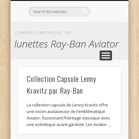
L’OPTICIEN QUI S’ENGAGE !
OPTIQUE CURTIL À DIJON
CONTACT
L’ÉQUIPE
ACCUEIL
CURRENTLY BROWSING TAG
lunettes Ray-Ban Aviator
Collection Capsule Lenny
Kravitz par Ray-Ban
La collection capsule de Lenny Kravitz offre
une vision audacieuse de l’emblématique
Aviator, fusionnant l’héritage classique avec
une esthétique avant-gardiste. Les Aviator …