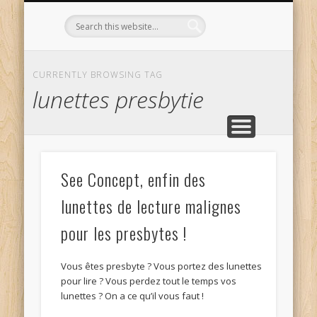
L’OPTICIEN QUI S’ENGAGE !
OPTIQUE CURTIL À DIJON
CONTACT
L’ÉQUIPE
ACCUEIL
CURRENTLY BROWSING TAG
lunettes presbytie
See Concept, enfin des
lunettes de lecture malignes
pour les presbytes !
Vous êtes presbyte ? Vous portez des lunettes
pour lire ? Vous perdez tout le temps vos
lunettes ? On a ce qu’il vous faut !