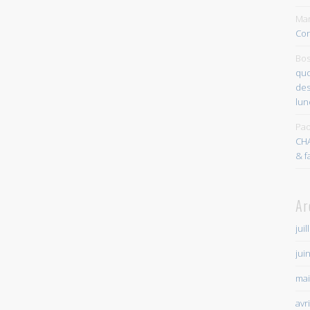
Mar
Con
Bos
quo
des
lun
Pao
CH
& f
Ar
juil
jui
mai
avr