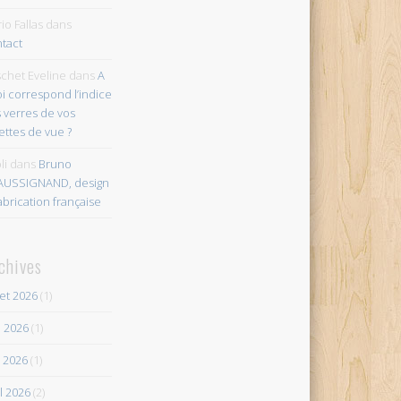
io Fallas
dans
tact
chet Eveline
dans
A
i correspond l’indice
 verres de vos
ettes de vue ?
li
dans
Bruno
AUSSIGNAND, design
abrication française
chives
let 2026
(1)
n 2026
(1)
 2026
(1)
il 2026
(2)