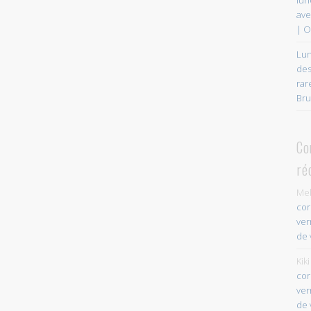
ave
| O
Lun
des
rar
Bru
Co
ré
Mel
cor
ver
de 
Kiki
cor
ver
de 