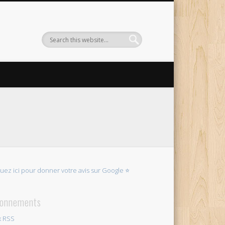
quez ici pour donner votre avis sur Google ⭐
onnements
x RSS