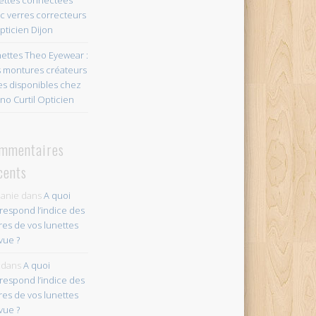
c verres correcteurs
pticien Dijon
ettes Theo Eyewear :
 montures créateurs
es disponibles chez
no Curtil Opticien
mmentaires
cents
anie
dans
A quoi
respond l’indice des
res de vos lunettes
vue ?
dans
A quoi
respond l’indice des
res de vos lunettes
vue ?