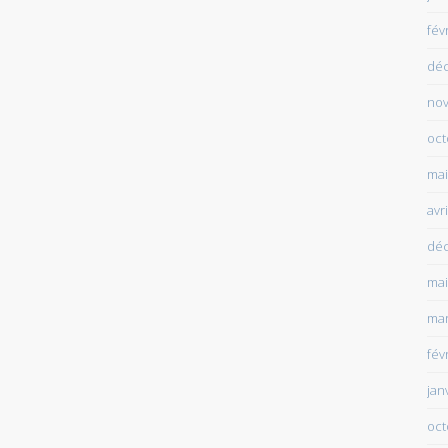
fév
dé
no
oct
mai
avr
dé
mai
mar
fév
jan
oct