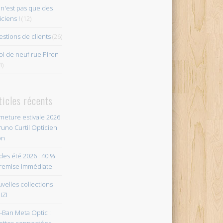
n'est pas que des
iciens !
(12)
stions de clients
(26)
i de neuf rue Piron
4)
ticles récents
meture estivale 2026
runo Curtil Opticien
on
des été 2026 : 40 %
remise immédiate
velles collections
IZI
-Ban Meta Optic :
ettes connectées