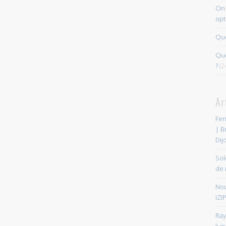
On 
opt
Que
Quo
?
(2
Ar
Fer
| B
Dij
Sol
de 
Nou
IZIP
Ray
lun