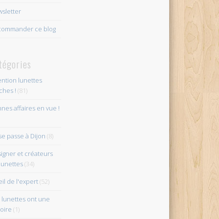
sletter
ommander ce blog
tégories
ention lunettes
îches !
(81)
nes affaires en vue !
se passe à Dijon
(8)
igner et créateurs
lunettes
(34)
eil de l'expert
(52)
 lunettes ont une
toire
(1)