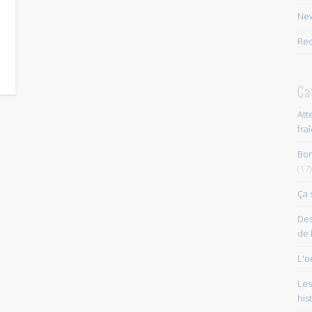
New
Rec
Ca
Att
fra
Bon
(17)
Ça 
Des
de 
L'o
Les
his