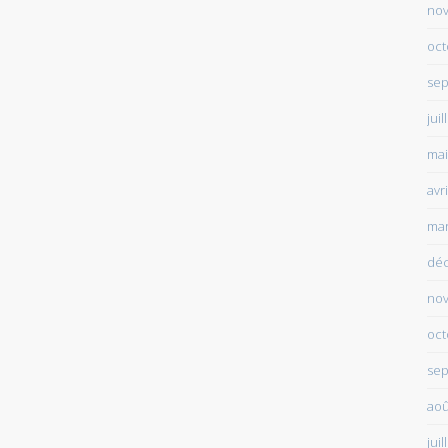
no
oct
sep
juil
mai
avr
mar
dé
no
oct
sep
aoû
juil