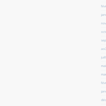
fév
jan
no
oct
sep
aoû
juil
mai
mar
fév
jan
dé