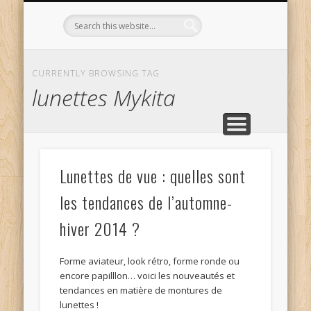
L’OPTICIEN QUI S’ENGAGE !
OPTIQUE CURTIL À DIJON
CONTACT
L’ÉQUIPE
ACCUEIL
CURRENTLY BROWSING TAG
lunettes Mykita
Lunettes de vue : quelles sont
les tendances de l’automne-
hiver 2014 ?
Forme aviateur, look rétro, forme ronde ou
encore papilllon… voici les nouveautés et
tendances en matière de montures de
lunettes !