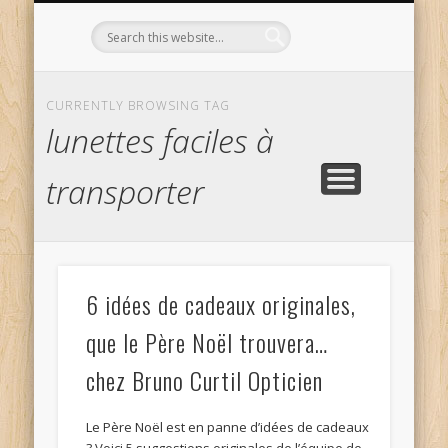
L’OPTICIEN QUI S’ENGAGE !
OPTIQUE CURTIL À DIJON
CONTACT
L’ÉQUIPE
ACCUEIL
CURRENTLY BROWSING TAG
lunettes faciles à
transporter
6 idées de cadeaux originales,
que le Père Noël trouvera…
chez Bruno Curtil Opticien
Le Père Noël est en panne d’idées de cadeaux