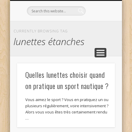
L’OPTICIEN QUI S’ENGAGE !
OPTIQUE CURTIL À DIJON
CONTACT
L’ÉQUIPE
ACCUEIL
CURRENTLY BROWSING TAG
lunettes étanches
Quelles lunettes choisir quand
on pratique un sport nautique ?
Vous aimez le sport ? Vous en pratiquez un ou
plusieurs régulièrement, voire intensivement ?
Alors vous vous êtes très certainement rendu
…