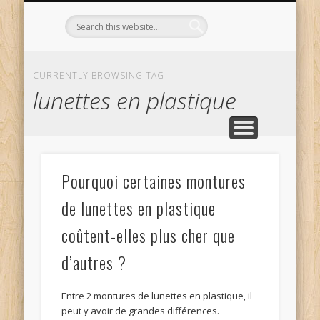
L’OPTICIEN QUI S’ENGAGE !
OPTIQUE CURTIL À DIJON
CONTACT
L’ÉQUIPE
ACCUEIL
CURRENTLY BROWSING TAG
lunettes en plastique
Pourquoi certaines montures
de lunettes en plastique
coûtent-elles plus cher que
d’autres ?
Entre 2 montures de lunettes en plastique, il
peut y avoir de grandes différences.